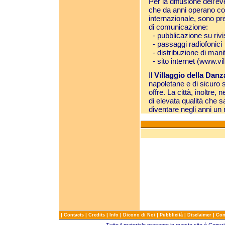
Per la diffusione dell’eve
che da anni operano c
internazionale, sono pre
di comunicazione:
- pubblicazione su rivi
- passaggi radiofonici
- distribuzione di mani
- sito internet (
www.vil
Il
Villaggio della Dan
napoletane e di sicuro 
offre. La città, inoltre,
di elevata qualità che s
diventare negli anni un 
|
|
|
|
|
|
|
Contacts
Credits
Info
Dicono di Noi
Pubblicità
Disclaimer
Com