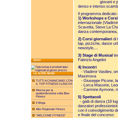
giovani e p
denso e intenso scambio
Il programma dedicato al
1) Workshops e Corsi
internazionale (Vladimir
Scavetta, Steve La Chan
danza contemporanea, 
2) Corsi giornalieri
di
tap, pizziche, danze u
newstyle,…
3) Stage di Musical
te
Fabrizio Angelini
SPOT
4) Incontri
- Vladimir Vasiliev, o
LE ALTRE NEWS
Maximova
- Giuseppe Picone, la 
TUTTI A CHIANCIANO CON
IL TOP FITNESS CLINIC©®
- Lorca Massine, Leon
- Carmine Aymone, m
Ritorna per la
quattordicesima volta Blue
5) Spettacoli
Fitness
- galà di danza (18 lu
Il Woga
danzatori professionist
Albo Regionale Fitness
con il coinvolgimento d
e finale del concorso:
“WELCOME FITNESS”