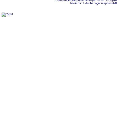
Tutto il materiale presente in questo sito è Copy
Info4U s.r.l. declina ogni responsabili