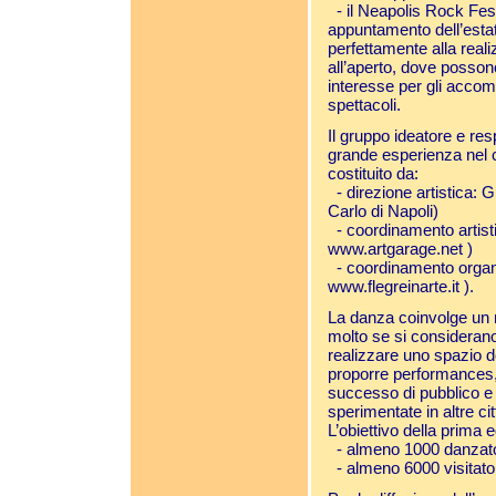
- il Neapolis Rock Festi
appuntamento dell’estat
perfettamente alla real
all’aperto, dove possono
interesse per gli accom
spettacoli.
Il gruppo ideatore e res
grande esperienza nel c
costituito da:
- direzione artistica: 
Carlo di Napoli)
- coordinamento artistic
www.artgarage.net
)
- coordinamento organi
www.flegreinarte.it
).
La danza coinvolge un 
molto se si considerano 
realizzare uno spazio d
proporre performances, 
successo di pubblico e
sperimentate in altre ci
L’obiettivo della prima 
- almeno 1000 danzatori
- almeno 6000 visitator