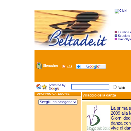
Estetica
Scuole e
Hair-Styl
Shopping
powered by
Web
ARCHIVIO CATEGORIE
Villaggio della danza
La prima ed
2009 alla 
Giorni dedi
danza cont
vive di dan