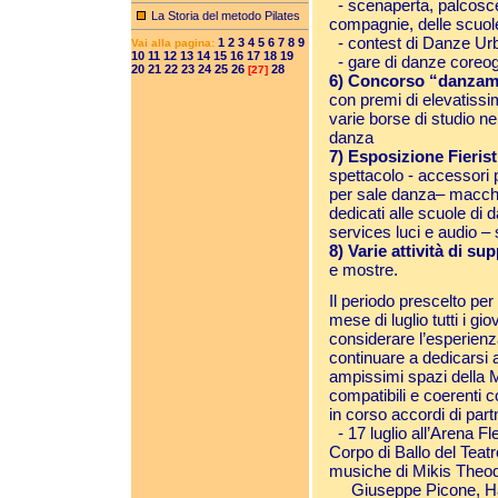
- scenaperta, palcoscen
La Storia del metodo Pilates
compagnie, delle scuole
- contest di Danze Urb
1
2
3
4
5
6
7
8
9
Vai alla pagina:
10
11
12
13
14
15
16
17
18
19
- gare di danze coreog
20
21
22
23
24
25
26
28
[27]
6) Concorso “danzam
con premi di elevatissim
varie borse di studio n
danza
7) Esposizione Fierist
spettacolo - accessori p
per sale danza– macchina
dedicati alle scuole di 
services luci e audio – 
8) Varie attività di s
e mostre.
Il periodo prescelto per 
mese di luglio tutti i gi
considerare l’esperienz
continuare a dedicarsi a
ampissimi spazi della M
compatibili e coerenti co
in corso accordi di part
- 17 luglio all’Arena Fl
Corpo di Ballo del Teat
musiche di Mikis Theodor
Giuseppe Picone, Hany