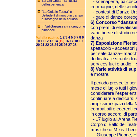
Tai Chi Chuan, la fluidità
- scenaperta, palcoscen
dell’esperienza
compagnie, delle scuole
- contest di Danze Urb
"La Gola in Tasca" e
Beltade.it di nuovo in campo
- gare di danze coreog
a sostegno dello squash
6) Concorso “danzam
In Val Gargassa tra canyon e
con premi di elevatissim
pinnacoli
varie borse di studio n
danza
1
2
3
4
5
6
7
8
9
Vai alla pagina:
10
11
12
13
14
16
17
18
19
[15]
7) Esposizione Fierist
20
21
22
23
24
25
26
27
28
spettacolo - accessori p
per sale danza– macchina
dedicati alle scuole di 
services luci e audio – 
8) Varie attività di s
e mostre.
Il periodo prescelto per 
mese di luglio tutti i gi
considerare l’esperienz
continuare a dedicarsi a
ampissimi spazi della M
compatibili e coerenti co
in corso accordi di part
- 17 luglio all’Arena Fl
Corpo di Ballo del Teat
musiche di Mikis Theodor
Giuseppe Picone, Hany