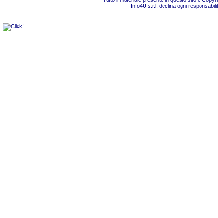
Tutto il materiale presente in questo sito è Copy
Info4U s.r.l. declina ogni responsabili