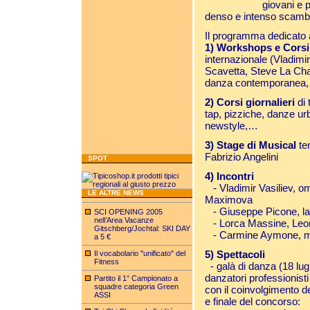
giovani e p
denso e intenso scambio
Il programma dedicato al
1) Workshops e Corsi
internazionale (Vladimir
Scavetta, Steve La Chan
danza contemporanea, 
2) Corsi giornalieri
di
tap, pizziche, danze u
newstyle,…
3) Stage di Musical
te
Fabrizio Angelini
SPOT
4) Incontri
- Vladimir Vasiliev, o
LE ALTRE NEWS
Maximova
- Giuseppe Picone, la 
SCI OPENING 2005
nell’Area Vacanze
- Lorca Massine, Leon
Gitschberg/Jochtal: SKI DAY
- Carmine Aymone, m
a 5 €
5) Spettacoli
Il vocabolario "unificato" del
Fitness
- galà di danza (18 lu
danzatori professionist
Partito il 1° Campionato a
squadre categoria Green
con il coinvolgimento d
ASSI
e finale del concorso: