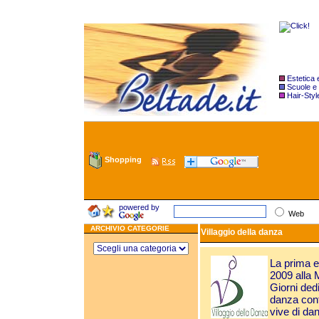
Estetica
Scuole e
Hair-Styl
Shopping
powered by
Web
ARCHIVIO CATEGORIE
Villaggio della danza
La prima ed
2009 alla 
Giorni dedi
danza cont
vive di dan