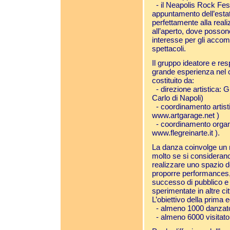
- il Neapolis Rock Festi
appuntamento dell’estat
perfettamente alla real
all’aperto, dove possono
interesse per gli accom
spettacoli.
Il gruppo ideatore e res
grande esperienza nel c
costituito da:
- direzione artistica: 
Carlo di Napoli)
- coordinamento artistic
www.artgarage.net
)
- coordinamento organi
www.flegreinarte.it
).
La danza coinvolge un 
molto se si considerano 
realizzare uno spazio d
proporre performances, 
successo di pubblico e
sperimentate in altre ci
L’obiettivo della prima 
- almeno 1000 danzatori
- almeno 6000 visitator