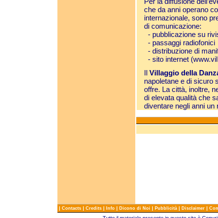
Per la diffusione dell’eve
che da anni operano c
internazionale, sono pre
di comunicazione:
- pubblicazione su rivi
- passaggi radiofonici
- distribuzione di mani
- sito internet (
www.vil
Il
Villaggio della Dan
napoletane e di sicuro 
offre. La città, inoltre,
di elevata qualità che s
diventare negli anni un 
|
|
|
|
|
|
|
Contacts
Credits
Info
Dicono di Noi
Pubblicità
Disclaimer
Com