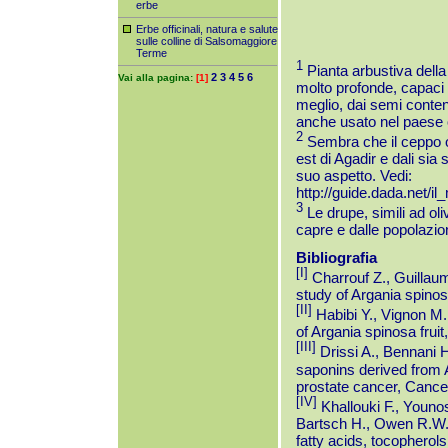
erbe
Erbe officinali, natura e salute
sulle colline di Salsomaggiore
Terme
1
Pianta arbustiva della 
2
3
4
5
6
Vai alla pagina:
[1]
molto profonde, capaci 
meglio, dai semi contenu
anche usato nel paese
2
Sembra che il ceppo or
est di Agadir e dali sia 
suo aspetto. Vedi:
http://guide.dada.net/i
3
Le drupe, simili ad ol
capre e dalle popolazio
Bibliografia
[I]
Charrouf Z., Guillau
study of Argania spinos
[II]
Habibi Y., Vignon M.
of Argania spinosa frui
[III]
Drissi A., Bennani H.
saponins derived from A
prostate cancer, Cance
[IV]
Khallouki F., Younos
Bartsch H., Owen R.W.: 
fatty acids, tocophero