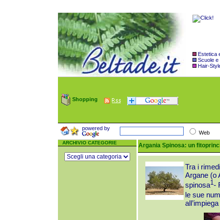
Estetica
Scuole e
Hair-Styl
Shopping
powered by
Web
ARCHIVIO CATEGORIE
Argania Spinosa: un fitoprinc
Tra i rimed
Argane (o A
1
spinosa
-
le sue num
all’impieg