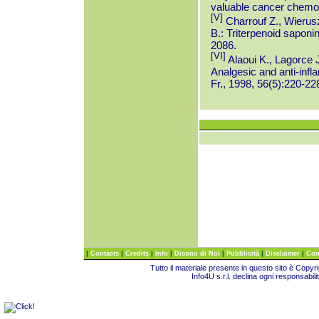
valuable cancer chemop
[V]
Charrouf Z., Wierusz
B.: Triterpenoid saponi
2086.
[VI]
Alaoui K., Lagorce 
Analgesic and anti-infl
Fr., 1998, 56(5):220-22
|
|
|
|
|
|
|
Contacts
Credits
Info
Dicono di Noi
Pubblicità
Disclaimer
Com
Tutto il materiale presente in questo sito è Copy
Info4U s.r.l. declina ogni responsabili