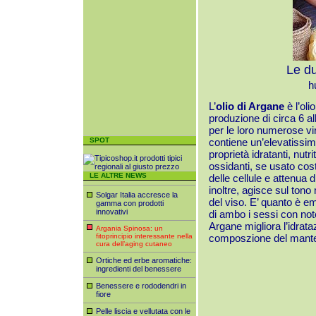
Le du
h
L’
olio di Argane
è l’oli
produzione di circa 6 alb
per le loro numerose vir
SPOT
contiene un’elevatissima
proprietà idratanti, nutr
ossidanti, se usato costa
LE ALTRE NEWS
delle cellule e attenua
inoltre, agisce sul ton
Solgar Italia accresce la
del viso. E’ quanto è em
gamma con prodotti
innovativi
di ambo i sessi con note
Argane migliora l’idrat
Argania Spinosa: un
fitoprincipio interessante nella
composzione del mantello
cura dell’aging cutaneo
Ortiche ed erbe aromatiche:
ingredienti del benessere
Benessere e rododendri in
fiore
Pelle liscia e vellutata con le