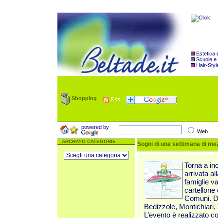
Estetica
Scuole e
Hair-Styl
Shopping
powered by
Web
ARCHIVIO CATEGORIE
Sogni di una settimana di m
Torna a in
arrivata al
famiglie v
cartellone 
Comuni. D
Bedizzole, Montichiari
L’evento è realizzato co