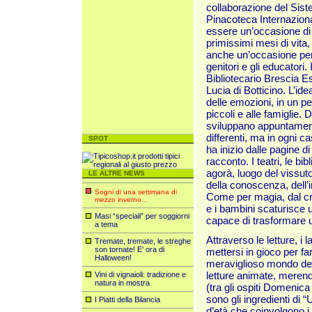
collaborazione del Sist
Pinacoteca Internaziona
essere un’occasione di 
primissimi mesi di vita,
anche un’occasione per a
genitori e gli educatori.
Bibliotecario Brescia Es
Lucia di Botticino. L’ide
delle emozioni, in un pe
piccoli e alle famiglie. 
sviluppano appuntamenti
differenti, ma in ogni 
SPOT
ha inizio dalle pagine di
racconto. I teatri, le bi
agorà, luogo del vissut
LE ALTRE NEWS
della conoscenza, dell’
Sogni di una settimana di
Come per magia, dal cre
mezzo inverno…
e i bambini scaturisce 
Masi “speciali” per soggiorni
capace di trasformare 
a tema
Attraverso le letture, i 
Tremate, tremate, le streghe
son tornate! E’ ora di
mettersi in gioco per f
Halloween!
meraviglioso mondo dell
letture animate, merende
Vini di vignaioli: tradizione e
natura in mostra
(tra gli ospiti Domenic
sono gli ingredienti di 
I Piatti della Bilancia
d’età che coinvolgono i 