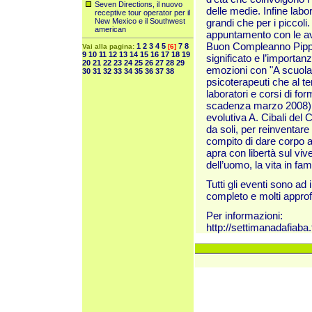
Seven Directions, il nuovo
delle medie. Infine labor
receptive tour operator per il
New Mexico e il Southwest
grandi che per i piccol
american
appuntamento con le av
Buon Compleanno Pippi! 
1
2
3
4
5
7
8
Vai alla pagina:
[6]
9
10
11
12
13
14
15
16
17
18
19
significato e l’importanz
20
21
22
23
24
25
26
27
28
29
emozioni con "A scuola d
30
31
32
33
34
35
36
37
38
psicoterapeuti che al t
laboratori e corsi di f
scadenza marzo 2008) in
evolutiva A. Cibali del
da soli, per reinventare 
compito di dare corpo a
apra con libertà sul vive
dell’uomo, la vita in fa
Tutti gli eventi sono ad
completo e molti appro
Per informazioni:
http://settimanadafiaba.f