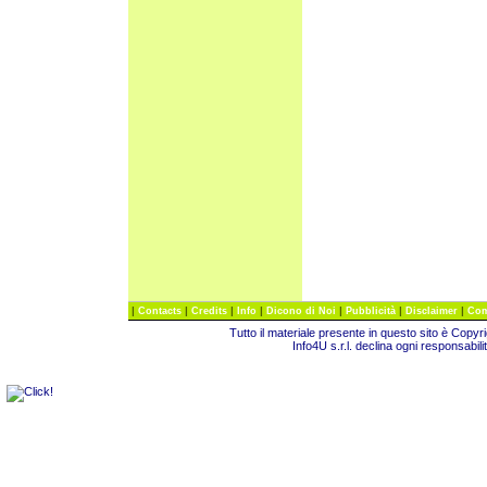
|
|
|
|
|
|
|
Contacts
Credits
Info
Dicono di Noi
Pubblicità
Disclaimer
Com
Tutto il materiale presente in questo sito è Copy
Info4U s.r.l. declina ogni responsabili