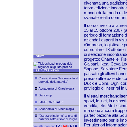
diventata una tradizion
terza edizione incontran
mondo della moda e dell
svariate realtà commerci
Il corso, rivolto a laure
15 al 19 ottobre 2007 (a
periodo di formazione d
aziendali esperti in vi
d’impresa, logistica e 
curriculare, l’8 ottobre 
di selezione incontrand
SPOT
progetto: Chantelle, Fis
Galbani, Ikea, Ceva L
Sapone, Salvatore Ferr
LE ALTRE NEWS
passato gli allievi hann
presso altre aziende 
CreativPower "la creatività al
servizio della tua vita"
Duck e Upim. Ogni corsi
privilegio di inserirsi 
Accademia di Kinesiologia
Dance up
Il
visual merchandise
spazi, le luci, la dispo
FAME ON STAGE
vendita, etc. Moltissim
Accademia di Kinesiologia
ma sono ancora troppo 
partecipazione alla Sc
"Danzare insieme" ai grandi
ballerini sotto il sole di Puglia
investimento per le impr
Per ulteriori informazion
1
2
3
5
6
7
8
Vai alla pagina:
[4]