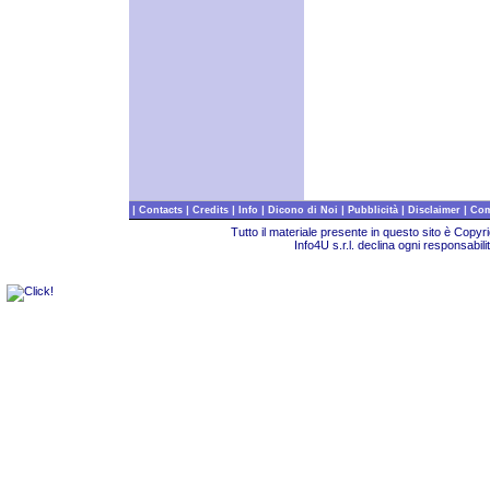
|
|
|
|
|
|
|
Contacts
Credits
Info
Dicono di Noi
Pubblicità
Disclaimer
Com
Tutto il materiale presente in questo sito è Copy
Info4U s.r.l. declina ogni responsabili