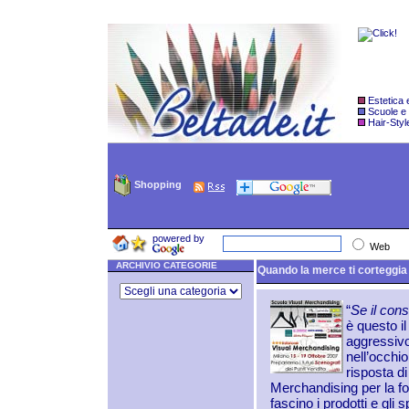
Estetica
Scuole e
Hair-Styl
Shopping
powered by
Web
ARCHIVIO CATEGORIE
Quando la merce ti corteggia -
“
Se il con
è questo i
aggressivo
nell’occhio
risposta d
Merchandising per la fo
fascino i prodotti e gli