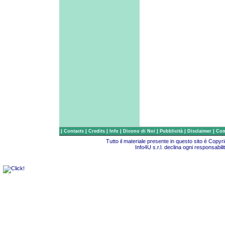
|
|
|
|
|
|
|
Contacts
Credits
Info
Dicono di Noi
Pubblicità
Disclaimer
Com
Tutto il materiale presente in questo sito è Copy
Info4U s.r.l. declina ogni responsabili