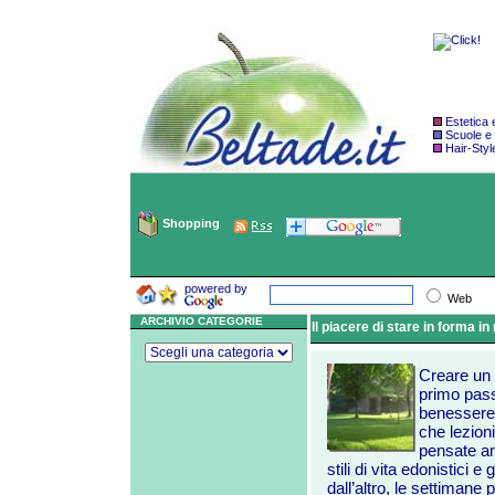
Estetica
Scuole e
Hair-Styl
Shopping
powered by
Web
ARCHIVIO CATEGORIE
Il piacere di stare in forma 
Creare un 
primo pass
benessere 
che lezion
pensate anc
stili di vita edonistici 
dall’altro, le settimane