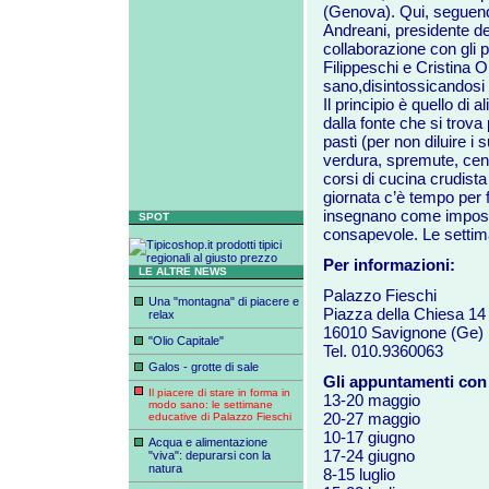
(Genova). Qui, seguend
Andreani, presidente de
collaborazione con gli 
Filippeschi e Cristina O
sano,disintossicandosi 
Il principio è quello di 
dalla fonte che si trova
pasti (per non diluire i 
verdura, spremute, cent
corsi di cucina crudist
giornata c’è tempo per f
insegnano come impostare
SPOT
consapevole. Le setti
Per informazioni:
LE ALTRE NEWS
Palazzo Fieschi
Una "montagna" di piacere e
Piazza della Chiesa 14
relax
16010 Savignone (Ge)
"Olio Capitale"
Tel. 010.9360063
Galos - grotte di sale
Gli appuntamenti con 
Il piacere di stare in forma in
13-20 maggio
modo sano: le settimane
20-27 maggio
educative di Palazzo Fieschi
10-17 giugno
Acqua e alimentazione
17-24 giugno
"viva": depurarsi con la
natura
8-15 luglio