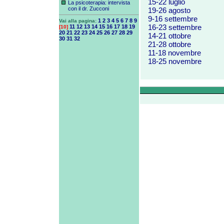
15-22 luglio
La psicoterapia: intervista
con il dr. Zucconi
19-26 agosto
9-16 settembre
1
2
3
4
5
6
7
8
9
Vai alla pagina:
16-23 settembre
11
12
13
14
15
16
17
18
19
[10]
20
21
22
23
24
25
26
27
28
29
14-21 ottobre
30
31
32
21-28 ottobre
11-18 novembre
18-25 nov