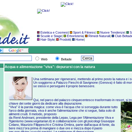
Estetica e Cosmesi
|
Sport & Fitness
|
Nuove Tendenze
|
S
Scuole e Stage
|
Erboristeria
|
Rimedi Naturali
|
Club Beltad
Hair-Style
|
Prodotti
|
Home
|
Web
Beltade
Acqua e alimentazione "viva": depurarsi con la natura
Una settimana per rigenerarsi, mettendo al primo posto la natura e i s
Un soggiorno a Palazzo Fieschi di Savignone (Genova) è fatto di mome
se stessi e perseguire il proprio benessere.
Qui, nel parco del palazzo cinquecentesco trasformato in resort, si tro
chiave dei
sette giorni da dedicare alla depurazione.
“Viva” è la parola magica: come viva è l’acqua che si sorseggia durante tutto
l’arco della giornata, viva è anche l’alimentazione che si segue, fatta solo di
alimenti crudi. Il metodo, proposto
da René Andreani, presidente della Lepav, Lega per l’Alimentazione Viva e
l’Igienismo (
www.vegetarian.it
) in collaborazione con gli psicologi Giuseppe
Celano, Maurizio Filippeschi e Cristina Ombra, parte dall’acqua di fonte, da
bere mezz’ora prima di mangiare o due ore e mezza dopo il pasto
per non diluire i succhi gastrici. Le settimane di depurazione