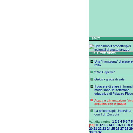
SPOT
LE ALTRE NEWS
Una "montagna" di piacere
relax
"Olio Capitale"
Galos - grotte di sale
Il piacere di stare in forma 
modo sano: le settimane
educative di Palazzo Fiesc
Acqua e alimentazione "viva
depurarsi con la natura
La psicoterapia: intervista
con il dr. Zucconi
1
2
3
4
5
6
7
8
Vai alla pagina:
11
12
13
14
15
16
17
18
1
[10]
20
21
22
23
24
25
26
27
28
29
30
31
32