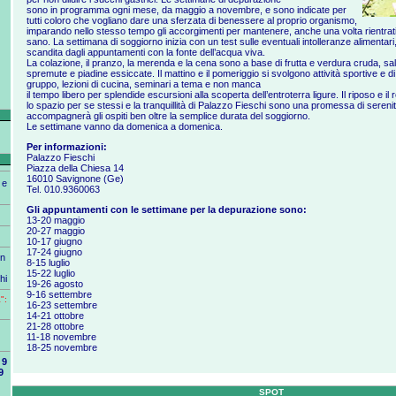
sono in programma ogni mese, da maggio a novembre, e sono indicate per
tutti coloro che vogliano dare una sferzata di benessere al proprio organismo,
imparando nello stesso tempo gli accorgimenti per mantenere, anche una volta rientrati a
sano. La settimana di soggiorno inizia con un test sulle eventuali intolleranze alimentari
scandita dagli appuntamenti con la fonte dell’acqua viva.
La colazione, il pranzo, la merenda e la cena sono a base di frutta e verdura cruda, sal
spremute e piadine essiccate. Il mattino e il pomeriggio si svolgono attività sportive e d
gruppo, lezioni di cucina, seminari a tema e non manca
il tempo libero per splendide escursioni alla scoperta dell’entroterra ligure. Il riposo e il r
lo spazio per se stessi e la tranquillità di Palazzo Fieschi sono una promessa di seren
accompagnerà gli ospiti ben oltre la semplice durata del soggiorno.
Le settimane vanno da domenica a domenica.
Per informazioni:
Palazzo Fieschi
Piazza della Chiesa 14
16010 Savignone (Ge)
 e
Tel. 010.9360063
Gli appuntamenti con le settimane per la depurazione sono:
13-20 maggio
20-27 maggio
10-17 giugno
17-24 giugno
in
8-15 luglio
15-22 luglio
hi
19-26 agosto
9-16 settembre
":
16-23 settembre
14-21 ottobre
21-28 ottobre
11-18 novembre
18-25 novembre
9
9
SPOT