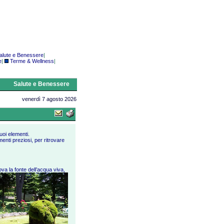
alute e Benessere
|
e
|
Terme & Wellness
|
Salute e Benessere
venerdì 7 agosto 2026
uoi elementi.
nti preziosi, per ritrovare
va la fonte dell’acqua viva,