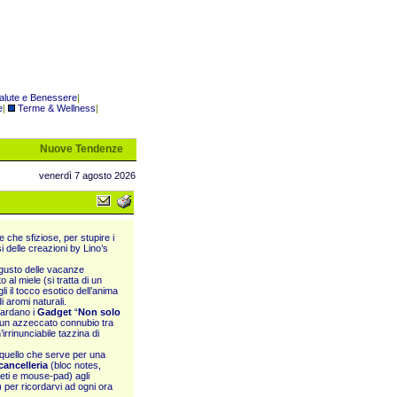
alute e Benessere
|
e
|
Terme & Wellness
|
Nuove Tendenze
venerdì 7 agosto 2026
 che sfiziose, per stupire i
i delle creazioni by Lino’s
l gusto delle vacanze
al miele (si tratta di un
i il tocco esotico dell’anima
i aromi naturali.
uardano i
Gadget
“
Non solo
, un azzeccato connubio tra
irrinunciabile tazzina di
o quello che serve per una
cancelleria
(bloc notes,
eti e mouse-pad) agli
) per ricordarvi ad ogni ora