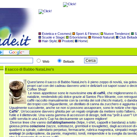
Estetica e Cosmesi
|
Sport & Fitness
|
Nuove Tendenze
|
S
Scuole e Stage
|
Erboristeria
|
Rimedi Naturali
|
Club Beltad
Hair-Style
|
Prodotti
|
Home
|
Web
Beltade
Il sacco di Babbo NataLino’s
Quest’anno il sacco di Babbo NataLino’s è pieno zeppo di novità, sia golose
propri cari con dei cadeau davvero unici e deliziarli coi sapori soavi o decis
Coffee Shop!
Le news appetitose sono le nuovissime
cru di caffè
, che miglioreranno i
natalizie, rendendolo più dolce grazie al Santos Pico Mirante, con retrogusto 
caffè raccolto manualmente con la cernita dei soli chicchi maturi), o dandogl
dei tropici con l’Aguardiente, un distillato di canna da zucchero e aggiunta d
Ugualmente succulente, anche se non si possono assaporare, sono le notizie che rig
Caffè
”. Un’occasione davvero ghiotta per un regalo originale da mettere sotto l’albero
l’utile e il dilettevole. Una vasta gamma di accessori di design, belli ma “prêt à user”! Un’
caffè servita in una Lino’s Cup ha decisamente un sapore migliore!
Diverse linee che vanno dall’
abbigliamento
(felpe, t-shirt, cappelli e bandana) a tutt
gioiosa prima
colazione
(tazze, sottotazze, grembiuli e tovagliette), dagli accessori di
quaderni a spirale, calendario perpetuo, fermacarte, rubrica magnetica, simpatici magn
orologi
(in polipropilene, da parete, magnetici, tondi, minipendole e la sveglia da tavola