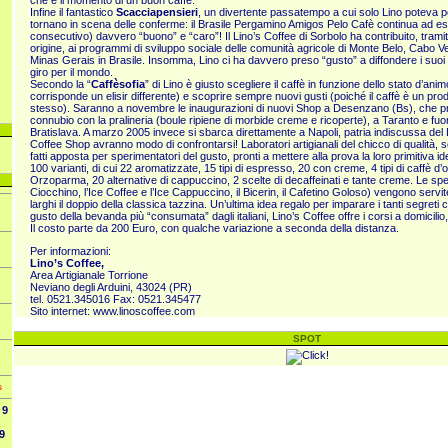
che è il momento di un buon caffè.
Infine il fantastico
Scacciapensieri
, un divertente passatempo a cui solo Lino poteva pe
tornano in scena delle conferme: il Brasile Pergamino Amigos Pelo Cafè continua ad es
consecutivo) davvero “buono” e “caro”! Il Lino’s Coffee di Sorbolo ha contribuito, trami
origine, ai programmi di sviluppo sociale delle comunità agricole di Monte Belo, Cabo Ver
Minas Gerais in Brasile. Insomma, Lino ci ha davvero preso “gusto” a diffondere i suoi a
giro per il mondo.
Secondo la “
Caffèsofia
” di Lino è giusto scegliere il caffè in funzione dello stato d’
corrisponde un elisir differente) e scoprire sempre nuovi gusti (poiché il caffè è un pro
stesso). Saranno a novembre le inaugurazioni di nuovi Shop a Desenzano (Bs), che p
connubio con la pralineria (boule ripiene di morbide creme e ricoperte), a Taranto e fuo
Bratislava. A marzo 2005 invece si sbarca direttamente a Napoli, patria indiscussa del 
Coffee Shop avranno modo di confrontarsi! Laboratori artigianali del chicco di qualità, 
fatti apposta per sperimentatori del gusto, pronti a mettere alla prova la loro primitiva id
100 varianti, di cui 22 aromatizzate, 15 tipi di espresso, 20 con creme, 4 tipi di caffè d’o
Orzoparma, 20 alternative di cappuccino, 2 scelte di decaffeinati e tante creme. Le specia
Ciocchino, l’Ice Coffee e l’Ice Cappuccino, il Bicerin, il Cafetino Goloso) vengono servite i
larghi il doppio della classica tazzina. Un’ultima idea regalo per imparare i tanti segreti
gusto della bevanda più “consumata” dagli italiani, Lino’s Coffee offre i corsi a domicilio,
Il costo parte da 200 Euro, con qualche variazione a seconda della distanza.
Per informazioni:
Lino’s Coffee,
Area Artigianale Torrione
Neviano degli Arduini, 43024 (PR)
tel. 0521.345016 Fax: 0521.345477
Sito internet:
www.linoscoffee.com
SPOT
s
9
9