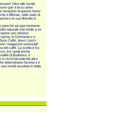
nsare! Oltre alle novità
sere (per il terzo anno
te l’acquisto di questa mono-
de e Alfenas, nello stato di
romi e la sua filosofia in
animo (perché ad ogni momento
dotto naturale mai simile a se
ropone uno sfizioso
ri porta, in Germania e a
Buon Caffè, dove i Lino’s
sono “magazzini sensoriali”
ea del caffè. La scelta è tra
rzo, tra i quali anche
lità (il Budinoso, il
n ricchi bicchierotti alti e
 che determinano l’aroma e il
 una novità assoluta in Italia.