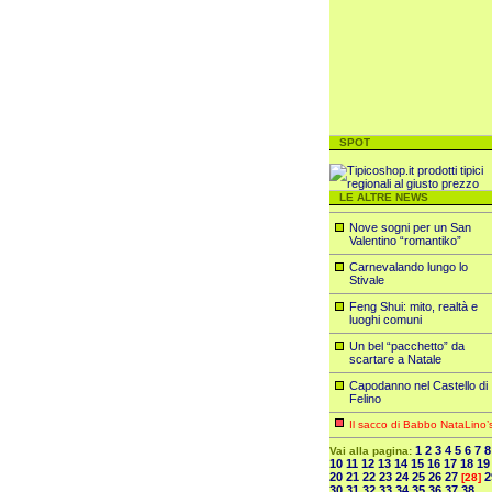
SPOT
LE ALTRE NEWS
Nove sogni per un San
Valentino “romantiko”
Carnevalando lungo lo
Stivale
Feng Shui: mito, realtà e
luoghi comuni
Un bel “pacchetto” da
scartare a Natale
Capodanno nel Castello di
Felino
Il sacco di Babbo NataLino’
1
2
3
4
5
6
7
8
Vai alla pagina:
10
11
12
13
14
15
16
17
18
19
20
21
22
23
24
25
26
27
2
[28]
30
31
32
33
34
35
36
37
38