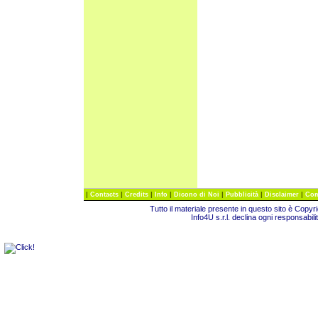
|
|
|
|
|
|
|
Contacts
Credits
Info
Dicono di Noi
Pubblicità
Disclaimer
Com
Tutto il materiale presente in questo sito è Copy
Info4U s.r.l. declina ogni responsabili