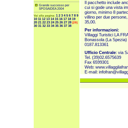
Il pacchetto include an
Grande successo per
cui si gode una vista im
SPOSAIDEA 2004
giorno, minimo 8 partec
1
2
3
4
5
6
7
8
9
Vai alla pagina:
villino per due persone,
10
11
12
13
14
15
16
17
18
19
35,00.
20
21
22
23
24
25
26
27
28
[29]
30
31
32
33
34
35
36
37
38
Per informazioni:
Villaggi Turistici LA 
Bonassola (La Spezia) 
0187.813361
Ufficio Centrale
: via 
Tel. (39)02.6575639
Fax 6599301
Web:
www.villaggilafra
E-mail:
infofran@villagg