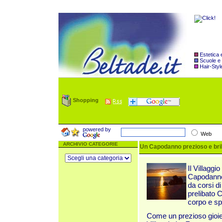
Estetica
Scuole e
Hair-Styl
Shopping
powered by
Web
ARCHIVIO CATEGORIE
Un Capodanno prezioso e brill
Il Villagg
Capodanno 
da corsi d
prelibato C
corpo e spi
Come un prezioso gioiel