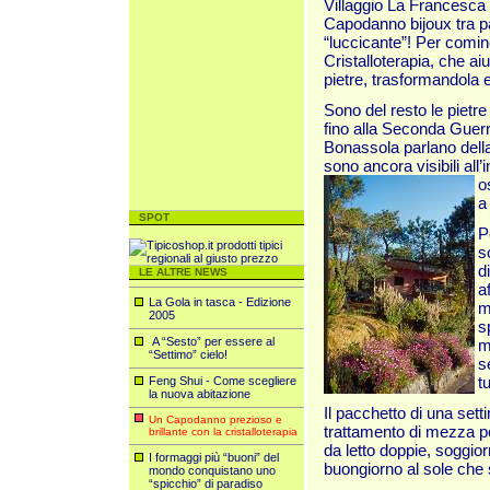
Villaggio La Francesca 
Capodanno bijoux tra p
“luccicante”! Per cominc
Cristalloterapia, che ai
pietre, trasformandola e
Sono del resto le pietre
fino alla Seconda Guer
Bonassola parlano della 
sono ancora visibili all’
o
a
SPOT
P
s
d
LE ALTRE NEWS
a
La Gola in tasca - Edizione
m
2005
s
A “Sesto” per essere al
m
“Settimo” cielo!
s
t
Feng Shui - Come scegliere
la nuova abitazione
Il pacchetto di una set
Un Capodanno prezioso e
trattamento di mezza p
brillante con la cristalloterapia
da letto doppie, soggior
I formaggi più “buoni” del
buongiorno al sole che
mondo conquistano uno
“spicchio” di paradiso