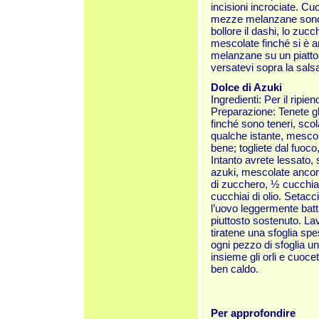
incisioni incrociate. Cu
mezze melanzane sono t
bollore il dashi, lo zucc
mescolate finché si è a
melanzane su un piatto d
versatevi sopra la salsa
Dolce di Azuki
Ingredienti: Per il ripi
Preparazione: Tenete gl
finché sono teneri, scol
qualche istante, mescol
bene; togliete dal fuoc
Intanto avrete lessato, 
azuki, mescolate ancora 
di zucchero, ½ cucchiain
cucchiai di olio. Setacci
l’uovo leggermente batt
piuttosto sostenuto. Lav
tiratene una sfoglia spe
ogni pezzo di sfoglia u
insieme gli orli e cuoce
ben caldo.
Per approfondire