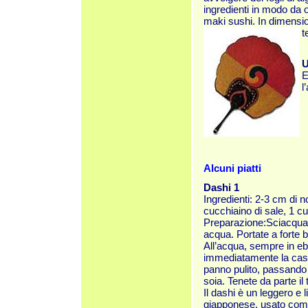
ingredienti in modo da o
maki sushi. In dimensio
t
U
E
l
Alcuni piatti
Dashi 1
Ingredienti: 2-3 cm di 
cucchiaino di sale, 1 cu
Preparazione:Sciacquate
acqua. Portate a forte bo
All’acqua, sempre in ebo
immediatamente la casse
panno pulito, passando il
soia. Tenete da parte il 
Il dashi è un leggero e 
giapponese, usato come