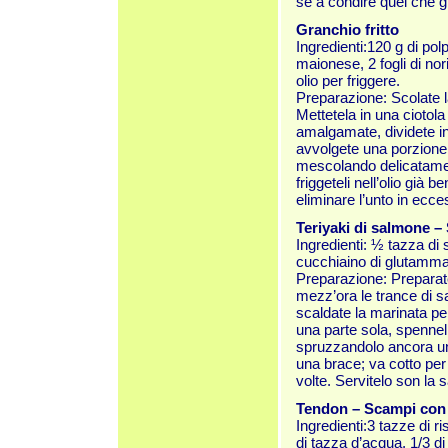
sé a condire quel che gl
Granchio fritto
Ingredienti:120 g di pol
maionese, 2 fogli di nor
olio per friggere.
Preparazione: Scolate l
Mettetela in una ciotol
amalgamate, dividete in 8
avvolgete una porzione 
mescolando delicatamente 
friggeteli nell’olio già
eliminare l’unto in ecce
Teriyaki di salmone –
Ingredienti: ½ tazza di 
cucchiaino di glutamma
Preparazione: Preparate
mezz’ora le trance di s
scaldate la marinata pe
una parte sola, spennel
spruzzandolo ancora un p
una brace; va cotto per
volte. Servitelo son la 
Tendon – Scampi con 
Ingredienti:3 tazze di r
di tazza d’acqua, 1/3 di