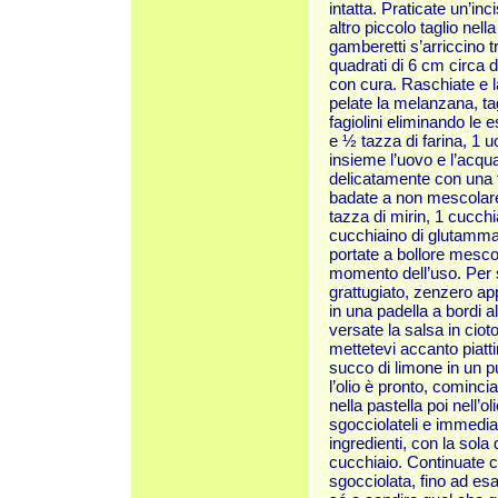
intatta. Praticate un’in
altro piccolo taglio nella
gamberetti s’arriccino tro
quadrati di 6 cm circa di
con cura. Raschiate e la
pelate la melanzana, tag
fagiolini eliminando le es
e ½ tazza di farina, 1 u
insieme l’uovo e l’acqu
delicatamente con una f
badate a non mescolare 
tazza di mirin, 1 cucchi
cucchiaino di glutammat
portate a bollore mesco
momento dell’uso. Per s
grattugiato, zenzero app
in una padella a bordi a
versate la salsa in cioto
mettetevi accanto piatt
succo di limone in un p
l’olio è pronto, comincia
nella pastella poi nell’o
sgocciolateli e immediat
ingredienti, con la sola
cucchiaio. Continuate 
sgocciolata, fino ad e