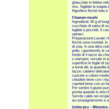
ghiacciato in fettine re
riso. Tagliate la seppia i
frigorifero finché tutto
Chawan-mushi
Ingredienti: 90 g di fun
cucchiaio di salsa di soi
tagliati a pezzetti, 6 ca
spinaci.
Preparazione:Lavate i f
finché sono morbidi. In u
di soia. In una altra ci
pollo, i gamberetti, le c
fondo di 4 tazze da cha
o stampini, versate in p
superficie le foglie di 
a bordi alti, la quantità
tazze; calatevi delicat
cuocete a calore medio 
chiudete bene con i ris
copriteli bene con un fo
Per sentire il giusto pu
pronta quando lo stecch
Servite caldo nei recipi
accompagnamento a un 
Ushio-jiru – Minestra