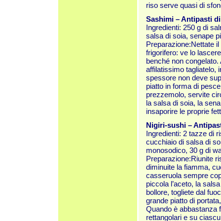
riso serve quasi di sfondo
Sashimi – Antipasti d
Ingredienti: 250 g di s
salsa di soia, senape pi
Preparazione:Nettate il 
frigorifero: ve lo lasc
benché non congelato. A
affilatissimo tagliatelo, 
spessore non deve super
piatto in forma di pesce
prezzemolo, servite cir
la salsa di soia, la se
insaporire le proprie fe
Nigiri-sushi – Antipas
Ingredienti: 2 tazze di 
cucchiaio di salsa di s
monosodico, 30 g di was
Preparazione:Riunite ris
diminuite la fiamma, cu
casseruola sempre cope
piccola l’aceto, la sals
bollore, togliete dal fu
grande piatto di portata
Quando è abbastanza fr
rettangolari e su ciascu