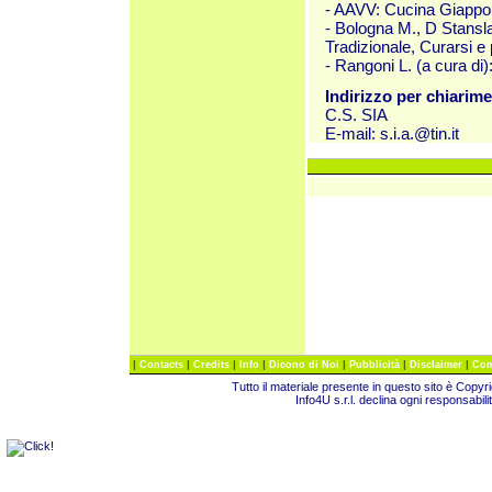
- AAVV: Cucina Giapp
- Bologna M., D Stansla
Tradizionale, Curarsi e
- Rangoni L. (a cura di
Indirizzo per chiarime
C.S. SIA
E-mail: s.i.a.@tin.it
|
|
|
|
|
|
|
Contacts
Credits
Info
Dicono di Noi
Pubblicità
Disclaimer
Com
Tutto il materiale presente in questo sito è Copy
Info4U s.r.l. declina ogni responsabili