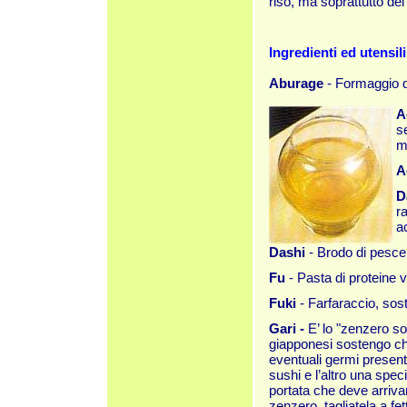
riso, ma soprattutto dei 
Ingredienti ed utensili
Aburage
- Formaggio di 
A
s
m
A
D
r
a
Dashi
- Brodo di pesce l
Fu
- Pasta di proteine v
Fuki
- Farfaraccio, sost
Gari -
E’ lo "zenzero sot
giapponesi sostengo ch
eventuali germi presenti
sushi e l’altro una spec
portata che deve arriva
zenzero, tagliatela a fe