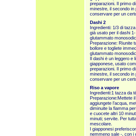
preparazioni. Il primo d
minestre, il secondo in
conservare per un certo 
Dashi 2
Ingredienti: 1/3 di tazz
già usato per il dashi 1
glutammato monosodic
Preparazione: Riunite tut
bollore e togliete imme
glutammato monosodic
Il dashi è un leggero e 
giapponese, usato come
preparazioni. Il primo d
minestre, il secondo in
conservare per un certo 
Riso a vapore
Ingredienti:1 tazza da t
Preparazione:Mettete il 
aggiungete l’acqua, mett
diminuite la fiamma pe
e cuocete altri 10 minut
minuti; servite. Per tutt
mescolare.
I giapponesi preferiscon
nemmeno sale -, con i g