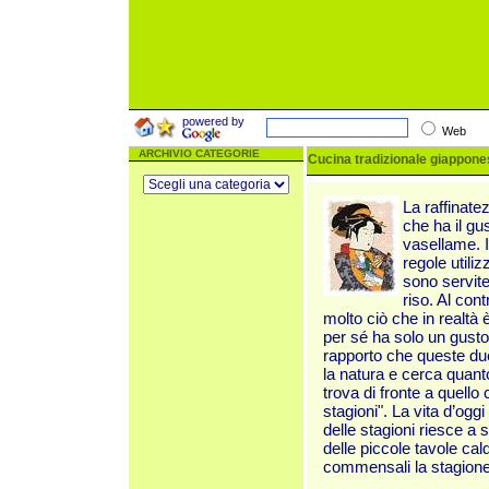
powered by
Web
ARCHIVIO CATEGORIE
Cucina tradizionale giapponese
La raffinate
che ha il gu
vasellame. I
regole utili
sono servite
riso. Al con
molto ciò che in realtà 
per sé ha solo un gusto 
rapporto che queste du
la natura e cerca quanto
trova di fronte a quello
stagioni". La vita d’ogg
delle stagioni riesce a 
delle piccole tavole ca
commensali la stagione