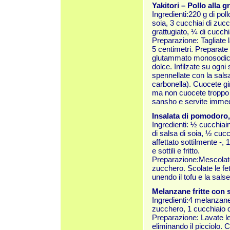
Yakitori – Pollo alla gr
Ingredienti:220 g di poll
soia, 3 cucchiai di zuc
grattugiato, ¼ di cucc
Preparazione: Tagliate la
5 centimetri. Preparate
glutammato monosodico
dolce. Infilzate su ogni 
spennellate con la salsa
carbonella). Cuocete gi
ma non cuocete troppo p
sansho e servite imme
Insalata di pomodoro,
Ingredienti: ½ cucchiai
di salsa di soia, ½ cucc
affettato sottilmente -, 
e sottili e fritto.
Preparazione:Mescolate
zucchero. Scolate le fett
unendo il tofu e la salse
Melanzane fritte con 
Ingredienti:4 melanzane 
zucchero, 1 cucchiaio di
Preparazione: Lavate le
eliminando il picciolo. C