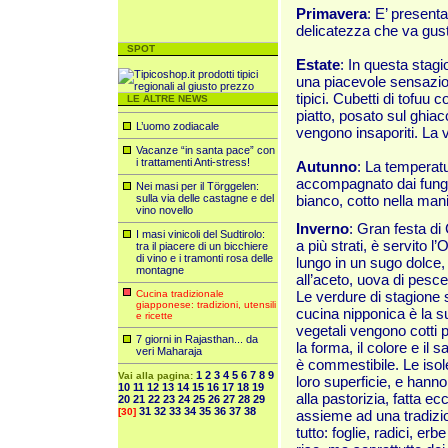
Primavera
: E’ present
delicatezza che va gus
SPOT
Estate
: In questa stag
una piacevole sensazion
tipici. Cubetti di tofuu
LE ALTRE NEWS
piatto, posato sul ghia
L’uomo zodiacale
vengono insaporiti. La 
Vacanze “in santa pace” con
i trattamenti Anti-stress!
Autunno
: La temperatu
accompagnato dai funghi
Nei masi per il Törggelen:
sulla via delle castagne e del
bianco, cotto nella mani
vino novello
Inverno
: Gran festa di
I masi vinicoli del Sudtirolo:
a più strati, è servito l’O
tra il piacere di un bicchiere
di vino e i tramonti rosa delle
lungo in un sugo dolce, n
montagne
all’aceto, uova di pesce
Cucina tradizionale
Le verdure di stagione s
giapponese: tradizioni, utensili
cucina nipponica è la su
e ricette
vegetali vengono cotti p
7 giorni in Rajasthan... da
la forma, il colore e il 
veri Maharaja
è commestibile. Le isol
1
2
3
4
5
6
7
8
9
Vai alla pagina:
loro superficie, e hanno
10
11
12
13
14
15
16
17
18
19
alla pastorizia, fatta 
20
21
22
23
24
25
26
27
28
29
31
32
33
34
35
36
37
38
[30]
assieme ad una tradizion
tutto: foglie, radici, er