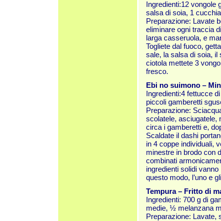
Ingredienti:12 vongole 
salsa di soia, 1 cucchia
Preparazione: Lavate b
eliminare ogni traccia d
larga casseruola, e mant
Togliete dal fuoco, getta
sale, la salsa di soia, il
ciotola mettete 3 vongo
fresco.
Ebi no suimono – Min
Ingredienti:4 fettucce d
piccoli gamberetti sgusc
Preparazione: Sciacquat
scolatele, asciugatele, 
circa i gamberetti e, dop
Scaldate il dashi portan
in 4 coppe individuali, 
minestre in brodo con d
combinati armonicamente
ingredienti solidi vanno
questo modo, l’uno e gli
Tempura – Fritto di m
Ingredienti: 700 g di gam
medie, ½ melanzana medi
Preparazione: Lavate, s