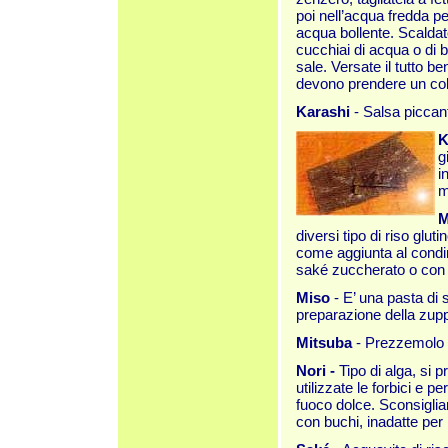
poi nell’acqua fredda p
acqua bollente. Scaldate
cucchiai di acqua o di 
sale. Versate il tutto b
devono prendere un color
Karashi
- Salsa piccan
g
i
m
M
diversi tipo di riso glut
come aggiunta al condim
saké zuccherato o con
Miso
- E’ una pasta di s
preparazione della zupp
Mitsuba
- Prezzemolo di
Nori -
Tipo di alga, si pr
utilizzate le forbici e p
fuoco dolce. Sconsiglia
con buchi, inadatte per 