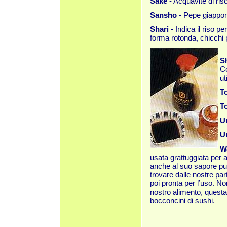
Saké
- Acquavite di ris
Sansho
- Pepe giappo
Shari -
Indica il riso pe
forma rotonda, chicchi p
S
Co
ut
T
To
U
U
W
usata grattuggiata per a
anche al suo sapore pu
trovare dalle nostre part
poi pronta per l’uso. N
nostro alimento, questa
bocconcini di sushi.