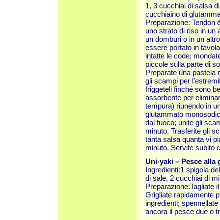
1, 3 cucchiai di salsa d
cucchiaino di glutamm
Preparazione: Tendon è
uno strato di riso in u
un domburi o in un altro
essere portato in tavol
intatte le code; mondate
piccole sulla parte di s
Preparate una pastela m
gli scampi per l’estremità
friggeteli finché sono b
assorbente per eliminare
tempura) riunendo in una 
glutammato monosodico e
dal fuoco; unite gli sca
minuto. Trasferite gli 
tanta salsa quanta vi p
minuto. Servite subito 
Uni-yaki – Pesce alla 
Ingredienti:1 spigola de
di sale, 2 cucchiai di mi
Preparazione:Tagliate il 
Grigliate rapidamente pri
ingredienti; spennellate
ancora il pesce due o tre