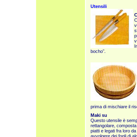
Utensili
C
C
v
s
p
v
I
bocho".
prima di mischiare il ri
Maki su
Questo utensile è semp
rettangolare, composta 
piatti e legati fra loro d
avvolgere dei fogli di al