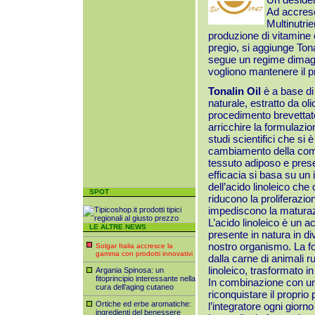
Ad accresc
Multinutri
produzione di vitamine e 
pregio, si aggiunge Tona
segue un regime dimagran
vogliono mantenere il p
Tonalin Oil
è a base di
naturale, estratto da oli
procedimento brevettat
arricchire la formulazio
studi scientifici che si 
cambiamento della comp
tessuto adiposo e pre
efficacia si basa su un 
dell’acido linoleico che
SPOT
riducono la proliferazion
impediscono la matura
L’acido linoleico è un 
LE ALTRE NEWS
presente in natura in di
nostro organismo. La fon
Solgar Italia accresce la
gamma con prodotti innovativi
dalla carne di animali r
linoleico, trasformato i
Argania Spinosa: un
fitoprincipio interessante nella
In combinazione con una 
cura dell’aging cutaneo
riconquistare il proprio p
Ortiche ed erbe aromatiche:
l’integratore ogni giorn
ingredienti del benessere