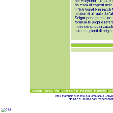
nel Maryland – Usa, è di
da team di esperti nelle 
Il Nutritional Research 
attribuibili al ruolo del
Solgar pone particolare 
formula le proprie referen
indesiderati quali zucche
solo eccipienti di origin
|
|
|
|
|
|
|
Contacts
Credits
Info
Dicono di Noi
Pubblicità
Disclaimer
Com
Tutto il materiale presente in questo sito è Copy
Info4U s.r.l. declina ogni responsabili