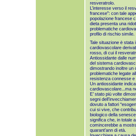
resveratrolo.
L’interesse verso il res
francese”: con tale appel
popolazione francese ch
dieta
presenta una ridot
problematiche cardiovasc
profilo di rischio simile.
Tale situazione è stata
cardiovascolare derivato
rosso, di cui il resvera
Antiossidante dalle num
del sistema cardiovascol
dimostrando inoltre un 
problematiche legate al
resistenza connesse e d
Un antiossidante indica
cardiovascolare...ma no
E’ stato più volte dimos
segni dell’invecchiamen
dovuto a fattori “esogeni
cui si vive, che contri
biologico della senesce
significa che, in totale
comincerebbe a mostrar
quarant’ann di età.
Invecchiare a causa dei 