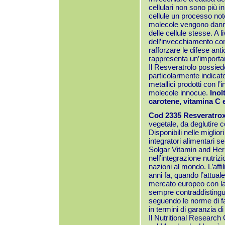
cellulari non sono più in
cellule un processo not
molecole vengono danneg
delle cellule stesse. A 
dell’invecchiamento con
rafforzare le difese ant
rappresenta un’importan
Il Resveratrolo possie
particolarmente indicato
metallici prodotti con l’i
molecole innocue.
Inol
carotene, vitamina C 
Cod 2335 Resveratrox
vegetale, da deglutire c
Disponibili nelle miglio
integratori alimentari s
Solgar Vitamin and Her
nell’integrazione nutriz
nazioni al mondo. L’affil
anni fa, quando l’attua
mercato europeo con la 
sempre contraddistinguon
seguendo le norme di fa
in termini di garanzia di
Il Nutritional Research 