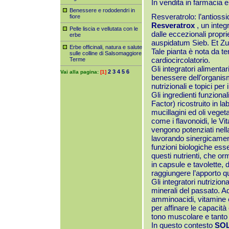
In vendita in farmacia e 
Benessere e rododendri in
Resveratrolo: l’antioss
fiore
Resveratrox
, un integ
Pelle liscia e vellutata con le
dalle eccezionali propri
erbe
auspidatum Sieb. Et Zu
Erbe officinali, natura e salute
Tale pianta è nota da te
sulle colline di Salsomaggiore
cardiocircolatorio.
Terme
Gli integratori alimenta
2
3
4
5
6
Vai alla pagina:
[1]
benessere dell’organis
nutrizionali e topici per
Gli ingredienti funziona
Factor) ricostruito in la
mucillagini ed oli vegeta
come i flavonoidi, le Vit
vengono potenziati nella 
lavorando sinergicament
funzioni biologiche esse
questi nutrienti, che o
in capsule e tavolette, 
raggiungere l’apporto qu
Gli integratori nutrizio
minerali del passato. A
amminoacidi, vitamine 
per affinare le capacità 
tono muscolare e tanto 
In questo contesto
SOL