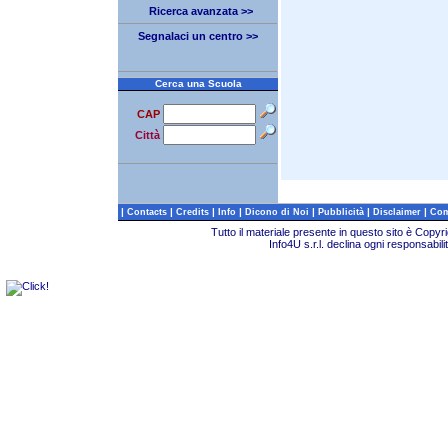
Ricerca avanzata >>
Segnalaci un centro >>
Cerca una Scuola
CAP
Città
|
|
|
|
|
|
|
Contacts
Credits
Info
Dicono di Noi
Pubblicità
Disclaimer
Com
Tutto il materiale presente in questo sito è Copy
Info4U s.r.l. declina ogni responsabili