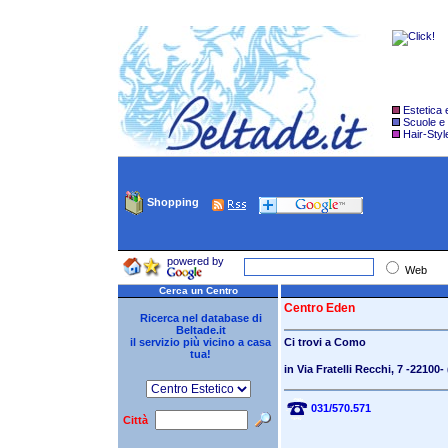
Estetica
Scuole e
Hair-Styl
Shopping
powered by
Web
Cerca un Centro
Centro Eden
Ricerca nel database di
Beltade.it
il servizio più vicino a casa
Ci trovi a
Como
tua!
in Via Fratelli Recchi, 7
-22100-
031/570.571
Città