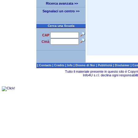
Ricerca avanzata >>
Segnalaci un centro >>
Cerca una Scuola
CAP
Città
|
|
|
|
|
|
|
Contacts
Credits
Info
Dicono di Noi
Pubblicità
Disclaimer
Com
Tutto il materiale presente in questo sito è Copy
Info4U s.r.l. declina ogni responsabili