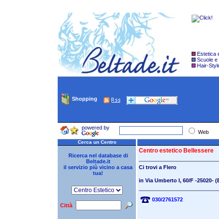
Estetica
Scuole e
Hair-Styl
Shopping
powered by
Web
Cerca un Centro
Centro estetico Bellessere
Ricerca nel database di
Beltade.it
il servizio più vicino a casa
Ci trovi a
Flero
tua!
in Via Umberto I, 60/F
-25020- (
030/2761572
Città