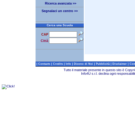
Ricerca avanzata >>
Segnalaci un centro >>
Cerca una Scuola
CAP
Città
|
|
|
|
|
|
|
Contacts
Credits
Info
Dicono di Noi
Pubblicità
Disclaimer
Com
Tutto il materiale presente in questo sito è Copy
Info4U s.r.l. declina ogni responsabili