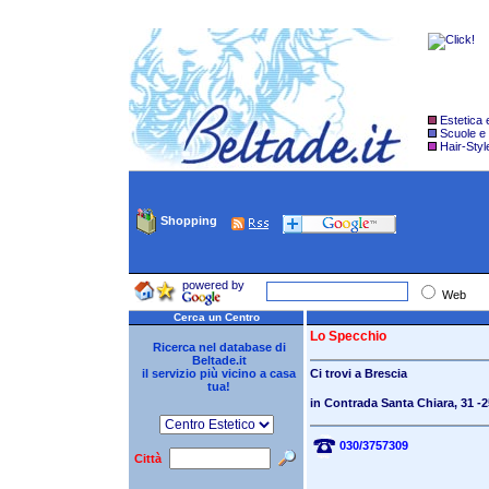
Estetica
Scuole e
Hair-Styl
Shopping
powered by
Web
Cerca un Centro
Lo Specchio
Ricerca nel database di
Beltade.it
il servizio più vicino a casa
Ci trovi a
Brescia
tua!
in Contrada Santa Chiara, 31
-2
030/3757309
Città