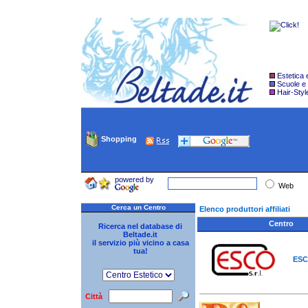
Estetica
Scuole e
Hair-Styl
Shopping
powered by
Web
Cerca un Centro
Elenco produttori affiliati
Centro
Ricerca nel database di
Beltade.it
il servizio più vicino a casa
tua!
ESC
Città