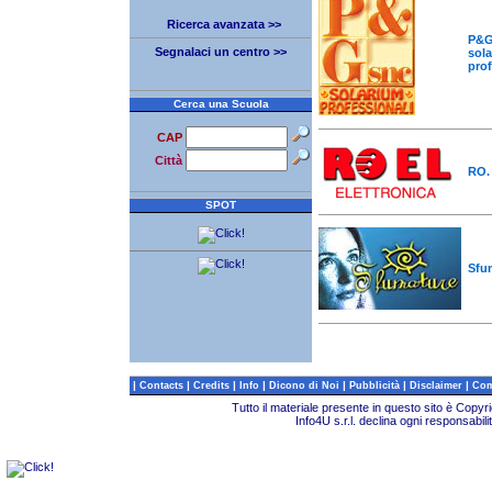
Ricerca avanzata >>
P&G 
Segnalaci un centro >>
sol
prof
Cerca una Scuola
CAP
Città
RO. 
SPOT
Sfum
|
|
|
|
|
|
|
Contacts
Credits
Info
Dicono di Noi
Pubblicità
Disclaimer
Com
Tutto il materiale presente in questo sito è Copy
Info4U s.r.l. declina ogni responsabili