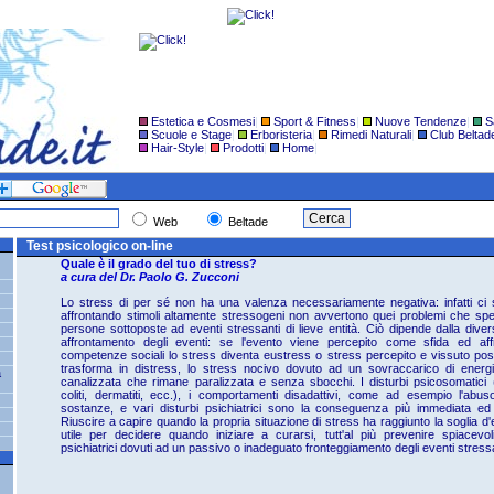
Estetica e Cosmesi
|
Sport & Fitness
|
Nuove Tendenze
|
S
Scuole e Stage
|
Erboristeria
|
Rimedi Naturali
|
Club Beltad
Hair-Style
|
Prodotti
|
Home
|
Web
Beltade
Test psicologico on-line
Quale è il grado del tuo di stress?
a cura del Dr. Paolo G. Zucconi
Lo stress di per sé non ha una valenza necessariamente negativa: infatti c
affrontando stimoli altamente stressogeni non avvertono quei problemi che spe
persone sottoposte ad eventi stressanti di lieve entità. Ciò dipende dalla divers
affrontamento degli eventi: se l'evento viene percepito come sfida ed af
competenze sociali lo stress diventa eustress o stress percepito e vissuto posit
trasforma in distress, lo stress nocivo dovuto ad un sovraccarico di ener
a
canalizzata che rimane paralizzata e senza sbocchi. I disturbi psicosomatici (
coliti, dermatiti, ecc.), i comportamenti disadattivi, come ad esempio l'ab
sostanze, e vari disturbi psichiatrici sono la conseguenza più immediata ed 
Riuscire a capire quando la propria situazione di stress ha raggiunto la soglia
utile per decidere quando iniziare a curarsi, tutt'al più prevenire spiacevoli 
psichiatrici dovuti ad un passivo o inadeguato fronteggiamento degli eventi stressa