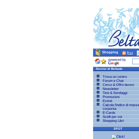
Shopping
powered by
Servizi di Beltade
Trova un centro
Forum e Chat
Cerco & Offro lavoro
Newsletter
Test & Sondaggi
Promozioni
Eventi
Calcola l'indice di mass
corporea
E-Cards
Scelti per voi
Shopping Libri
SPOT