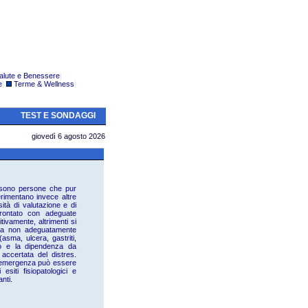
alute e Benessere
|
e
|
Terme & Wellness
|
TEST E SONDAGGI
giovedì 6 agosto 2026
i sono persone che pur
rimentano invece altre
ità di valutazione e di
frontato con adeguate
ivamente, altrimenti si
gia non adeguatamente
asma, ulcera, gastriti,
uso e la dipendenza da
accertata del distres.
 d'emergenza può essere
esiti fisiopatologici e
nti.