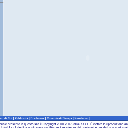
|
|
|
|
|
no di Noi
Pubblicità
Disclaimer
Comunicati Stampa
Newsletter
teriale presente in questo sito è Copyright 2000-2007
Info4U s.r.l.
.
È vietata la riproduzione an
Info4U s.r.l. declina ogni responsabilità per inesattezze dei contenuti e per dati non aggiornati