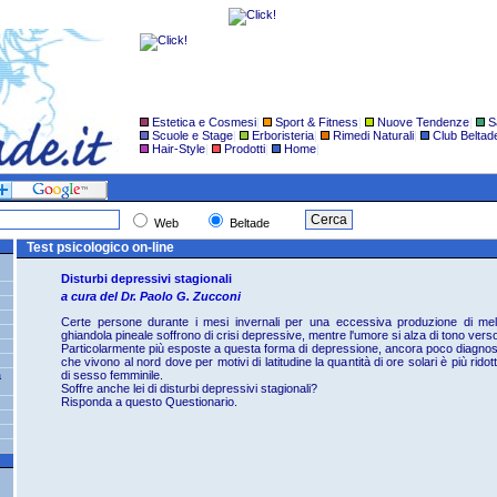
Estetica e Cosmesi
|
Sport & Fitness
|
Nuove Tendenze
|
S
Scuole e Stage
|
Erboristeria
|
Rimedi Naturali
|
Club Beltad
Hair-Style
|
Prodotti
|
Home
|
Web
Beltade
Test psicologico on-line
Disturbi depressivi stagionali
a cura del Dr. Paolo G. Zucconi
Certe persone durante i mesi invernali per una eccessiva produzione di mel
ghiandola pineale soffrono di crisi depressive, mentre l'umore si alza di tono verso 
Particolarmente più esposte a questa forma di depressione, ancora poco diagnos
che vivono al nord dove per motivi di latitudine la quantità di ore solari è più rido
a
di sesso femminile.
Soffre anche lei di disturbi depressivi stagionali?
Risponda a questo Questionario.