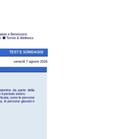
alute e Benessere
|
e
|
Terme & Wellness
|
TEST E SONDAGGI
venerdì 7 agosto 2026
atonina da parte della
il periodo estivo.
ticata, sono le persone
tta, le persone giovani e