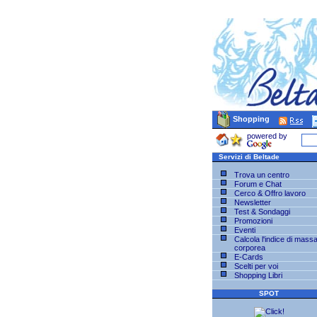
Shopping
powered by
Servizi di Beltade
Trova un centro
Forum e Chat
Cerco & Offro lavoro
Newsletter
Test & Sondaggi
Promozioni
Eventi
Calcola l'indice di mass
corporea
E-Cards
Scelti per voi
Shopping Libri
SPOT