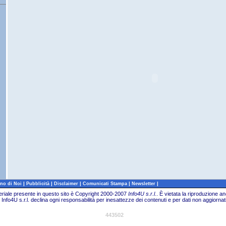
|
|
|
|
|
no di Noi
Pubblicità
Disclaimer
Comunicati Stampa
Newsletter
teriale presente in questo sito è Copyright 2000-2007
Info4U s.r.l.
.
È vietata la riproduzione an
Info4U s.r.l. declina ogni responsabilità per inesattezze dei contenuti e per dati non aggiornati
443502