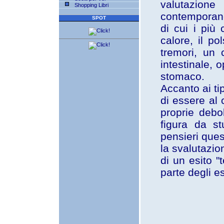
valutazione
Shopping Libri
contemporane
SPOT
di cui i più
calore, il po
tremori, un 
intestinale, o
stomaco.
Accanto ai ti
di essere al c
proprie debol
figura da st
pensieri que
la svalutazio
di un esito "
parte degli e