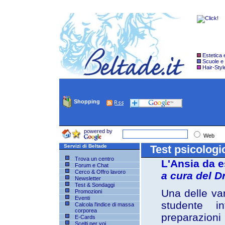
Estetica
Scuole e
Hair-Styl
Shopping
powered by
Web
Servizi di Beltade
Test psicologi
Trova un centro
L'Ansia da 
Forum e Chat
Cerco & Offro lavoro
a cura del D
Newsletter
Test & Sondaggi
Una delle var
Promozioni
Eventi
studente i
Calcola l'indice di massa
corporea
preparazioni
E-Cards
Scelti per voi