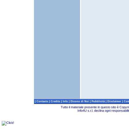
|
|
|
|
|
|
|
Contacts
Credits
Info
Dicono di Noi
Pubblicità
Disclaimer
Com
Tutto il materiale presente in questo sito è Copy
Info4U s.r.l. declina ogni responsabili