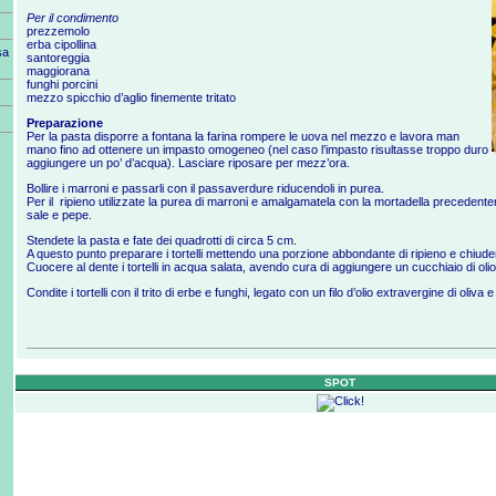
Per il condimento
prezzemolo
erba cipollina
sa
santoreggia
maggiorana
funghi porcini
mezzo spicchio d’aglio finemente tritato
Preparazione
Per la pasta disporre a fontana la farina rompere le uova nel mezzo e lavora man
mano fino ad ottenere un impasto omogeneo (nel caso l’impasto risultasse troppo duro
aggiungere un po’ d’acqua). Lasciare riposare per mezz’ora.
Bollire i marroni e passarli con il passaverdure riducendoli in purea.
Per il ripieno utilizzate la purea di marroni e amalgamatela con la mortadella precedentem
sale e pepe.
Stendete la pasta e fate dei quadrotti di circa 5 cm.
A questo punto preparare i tortelli mettendo una porzione abbondante di ripieno e chiu
Cuocere al dente i tortelli in acqua salata, avendo cura di aggiungere un cucchiaio di olio 
Condite i tortelli con il trito di erbe e funghi, legato con un filo d’olio extravergine di oliva
SPOT