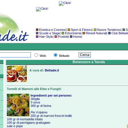
Estetica e Cosmesi
|
Sport & Fitness
|
Nuove Tendenze
|
S
Scuole e Stage
|
Erboristeria
|
Rimedi Naturali
|
Club Beltad
Hair-Style
|
Prodotti
|
Home
|
Web
Beltade
Benessere a Tavola
A cura di:
Beltade.it
Tortelli di Marroni alle Erbe e Funghi
Ingredienti per sei persone:
Sfoglia
3 uova
300 gr di farina
Per il ripieno
200 gr di marroni freschi bolliti
100 gr di mortadella tritata
100 gr di parmigiano grattugiato
sale e pepe