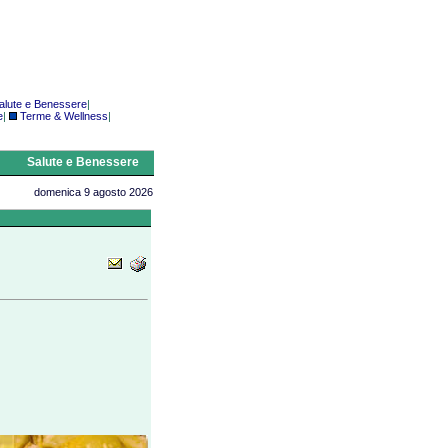
alute e Benessere
|
e
|
Terme & Wellness
|
Salute e Benessere
domenica 9 agosto 2026