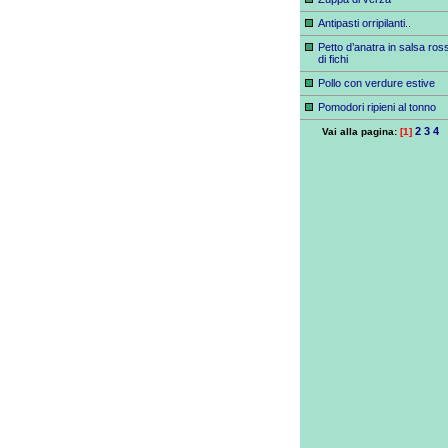
Antipasti orripilanti..
Petto d’anatra in salsa ros
di fichi
Pollo con verdure estive
Pomodori ripieni al tonno
2
3
4
Vai alla pagina:
[1]