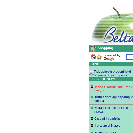
Shopping
powered by
SPOT
LE ALTRE NEWS
Tortelli di Marroni alle Erbe e
Funghi
Torta salata agli asparagi e
fontina
Bucatini alle zucchine e
ricotta
Carciofi in padella
Il pranzo di Natale
Zuppa di verza