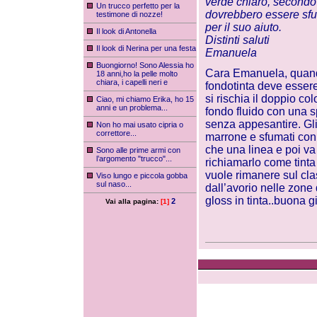
verde chiaro, secondo 
Un trucco perfetto per la
dovrebbero essere sfum
testimone di nozze!
per il suo aiuto.
Il look di Antonella
Distinti saluti
Il look di Nerina per una festa
Emanuela
Buongiorno! Sono Alessia ho
Cara Emanuela, quando 
18 anni,ho la pelle molto
chiara, i capelli neri e
fondotinta deve essere 
si rischia il doppio c
Ciao, mi chiamo Erika, ho 15
anni e un problema...
fondo fluido con una s
senza appesantire. Gl
Non ho mai usato cipria o
correttore...
marrone e sfumati con 
che una linea e poi va 
Sono alle prime armi con
l’argomento "trucco"...
richiamarlo come tinta
vuole rimanere sul cl
Viso lungo e piccola gobba
sul naso...
dall’avorio nelle zone d
gloss in tinta..buona 
2
Vai alla pagina:
[1]