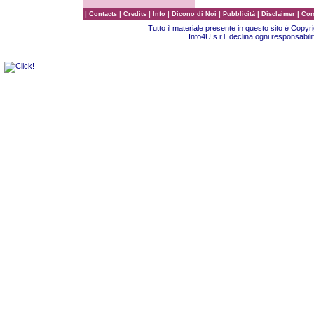
|
|
|
|
|
|
|
Contacts
Credits
Info
Dicono di Noi
Pubblicità
Disclaimer
Com
Tutto il materiale presente in questo sito è Copy
Info4U s.r.l. declina ogni responsabili