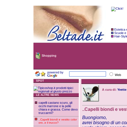
Estetica
Scuole e
Hair-Styl
Shopping
powered by
Web
SPOT
A cura di:
Yvette
LE ALTRE NEWS
capelli castano scuro, gli
occhi marrone e la pelle
..Capelli biondi e ves
chiara e grassa. Come devo
truccarmi?
Buongiorno,
..Capelli biondi e vestito color
avrei bisogno di un co
oro..e il trucco?