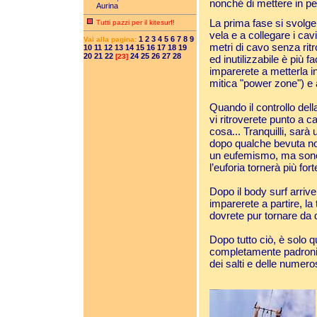
nonché di mettere in peri
Aurina
La prima fase si svolge
Tutti pazzi per il kitesurf!
vela e a collegare i ca
1
2
3
4
5
6
7
8
9
Vai alla pagina:
metri di cavo senza rit
10
11
12
13
14
15
16
17
18
19
20
21
22
24
25
26
27
28
[23]
ed inutilizzabile è più fac
imparerete a metterla in
mitica "power zone") e a
Quando il controllo dell
vi ritroverete punto a c
cosa... Tranquilli, sa
dopo qualche bevuta non
un eufemismo, ma sono 
l’euforia tornerà più fort
Dopo il body surf arriv
imparerete a partire, la 
dovrete pur tornare da d
Dopo tutto ciò, è solo q
completamente padroni d
dei salti e delle numeros