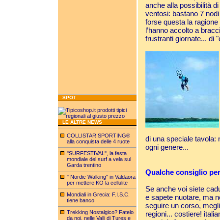
anche alla possibilità d
ventosi: bastano 7 nodi 
forse questa la ragione
l’hanno accolto a bracc
frustranti giornate... di 
SPOT
LE ALTRE NEWS
COLLISTAR SPORTING®
di una speciale tavola:
alla conquista delle 4 ruote
ogni genere...
"SURFESTIVAL", la festa
mondiale del surf a vela sul
Garda trentino
Qualche consiglio per 
" Nordic Walking" in Valdaora
per mettere KO la cellulite
Se anche voi siete cadut
Mondiali in Grecia: F.I.S.C.
e sapete nuotare, ma no
tiene banco
seguire un corso, meglio
Trekking Nostalgico? Fatelo
regioni... costiere! itali
da noi, nelle Valli di Tures e