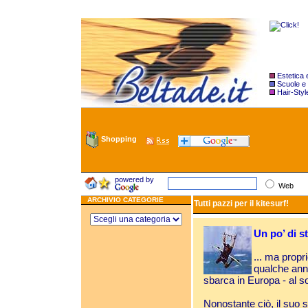
Estetica
Scuole e
Hair-Styl
Shopping
powered by
Web
ARCHIVIO CATEGORIE
Tutti pazzi per il kitesurf!
Un po’ di s
... ma propr
qualche anno
sbarca in Europa - al s
Nonostante ciò, il suo