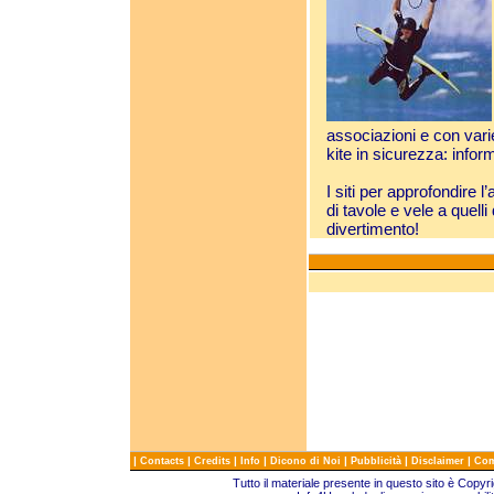
associazioni e con varie
kite in sicurezza: infor
I siti per approfondire 
di tavole e vele a quelli
divertimento!
|
|
|
|
|
|
|
Contacts
Credits
Info
Dicono di Noi
Pubblicità
Disclaimer
Com
Tutto il materiale presente in questo sito è Copy