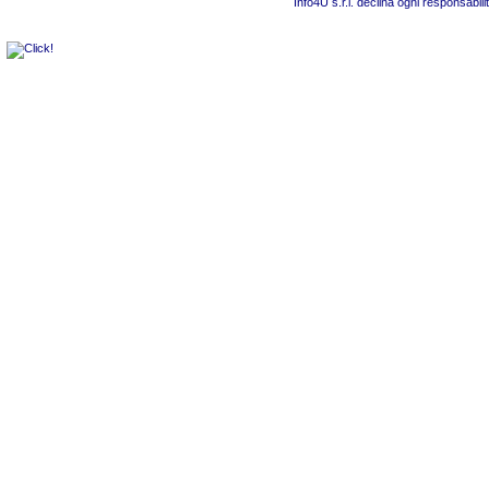
Info4U s.r.l. declina ogni responsabili