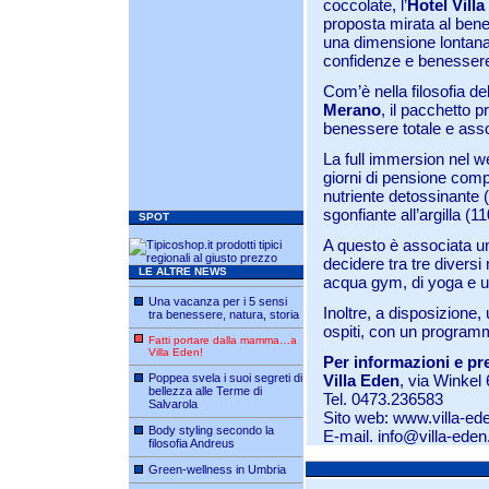
coccolate, l’
Hotel Vill
proposta mirata al bene
una dimensione lontana 
confidenze e benesser
Com’è nella filosofia de
Merano
, il pacchetto p
benessere totale e asso
La full immersion nel w
giorni di pensione comp
nutriente detossinante 
sgonfiante all’argilla (1
SPOT
A questo è associata un
decidere tra tre diversi 
LE ALTRE NEWS
acqua gym, di yoga e u
Una vacanza per i 5 sensi
Inoltre, a disposizione
tra benessere, natura, storia
ospiti, con un program
Fatti portare dalla mamma…a
Villa Eden!
Per informazioni e pr
Poppea svela i suoi segreti di
Villa Eden
, via Winkel
bellezza alle Terme di
Tel. 0473.236583
Salvarola
Sito web:
www.villa-ed
Body styling secondo la
E-mail.
info@villa-ede
filosofia Andreus
Green-wellness in Umbria