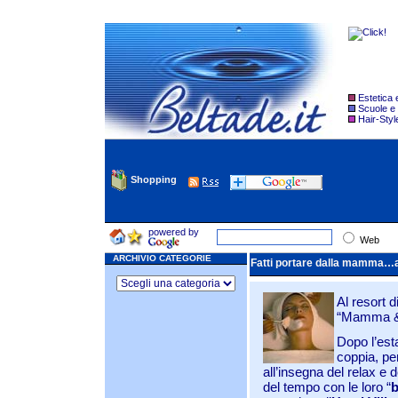
Estetica
Scuole e
Hair-Styl
Shopping
powered by
Web
ARCHIVIO CATEGORIE
Fatti portare dalla mamma…a
Al resort 
“Mamma & 
Dopo l’est
coppia, pe
all’insegna del relax e
del tempo con le loro “