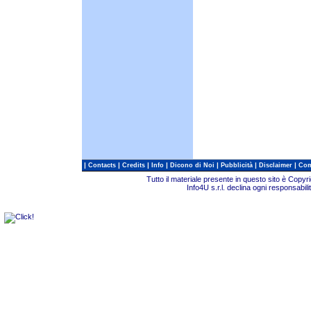
|
|
|
|
|
|
|
Contacts
Credits
Info
Dicono di Noi
Pubblicità
Disclaimer
Com
Tutto il materiale presente in questo sito è Copy
Info4U s.r.l. declina ogni responsabili