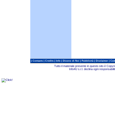
|
|
|
|
|
|
|
Contacts
Credits
Info
Dicono di Noi
Pubblicità
Disclaimer
Com
Tutto il materiale presente in questo sito è Copy
Info4U s.r.l. declina ogni responsabili