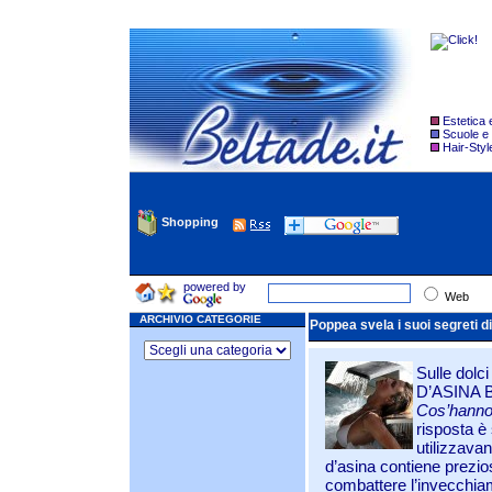
Estetica
Scuole e
Hair-Styl
Shopping
powered by
Web
ARCHIVIO CATEGORIE
Poppea svela i suoi segreti di
Sulle dolci
D’ASINA 
Cos’hanno
risposta è 
utilizzava
d’asina contiene prezi
combattere l’invecchiam