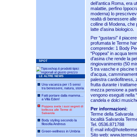
dell’antica Roma, era ut
malattie, perfino Ippoc
moderna) lo prescriveva
realtà di benessere alle
colline di Modena, che 
latte d’asina biologico.
Per “gustarsi” il piacere 
profumata le Terme han
comprende: 1 Body Peel
“Poppea” in acqua terma
d’asina che rende la pel
SPOT
ringiovanimento (50 min
5 tra vasche e piscine 
d’acqua, camminamenti 
LE ALTRE NEWS
palestra cardiofitness, 
frutta durante i trattam
Una vacanza per i 5 sensi
tra benessere, natura, storia
mezza pensione a partir
vengono eseguiti nella 
Fatti portare dalla mamma…
a Villa Eden!
candela e dolci musiche
Poppea svela i suoi segreti di
Per informazioni:
bellezza alle Terme di
Salvarola
Terme della Salvarola
località Salvarola Term
Body styling secondo la
Tel. 0536.871788
filosofia Andreus
E-mail
info@hoteltermes
Green-wellness in Umbria
Sito web:
www.termesal