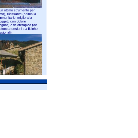
 un ottimo strumento per
ismo), rilassante (calma la
immunitario, migliora la
soggetti con dolore
eguati) e fisioterapico (de-
blocca tensioni sia fisiche
sionali).