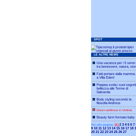
SPOT
LE ALTRE NEWS
Una vacanza per i 5 sensi
tra benessere, natura, stor
Fatti portare dalla mamm
a Villa Eden!
Poppea svela i suoi segreti
bellezza alle Terme di
Salvarola
Body styling secondo la
filosofia Andreus
Green-wellness in Umbria
Beauty farm formato baby
2
3
4
5
6
7
Vai alla pagina:
[1]
9
10
11
12
13
14
15
16
17
18
20
21
22
23
24
25
26
27