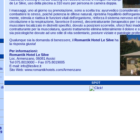
de Le Silve, uso della piscina a 310 euro per persona in camera doppia.
I massaggi, uno al giorno su prenotazione, sono a scelta tra: ayurvedico (considerato
combattere lo stress, poiché potenzia le difese naturali, ripristina l’equilibrio dell’organ
mente, stimola e riattiva le funzioni vitali dell’organismo, rinforza il sistema nervoso ed 
circolazione e la respirazione, favorisce il sonno), decontratturante (terapeutico per i 
muscolare localizzato in distretti specifici, dovuto a posizioni scorrette, sforzi fisici inad
contratturante per la muscolatura, questo trattamento elimina letteralmente il dolore e s
sia psicologiche dovute ad uno stile di vita sedentario, posture viziate e patologie profes
Qualunque sia la domanda di benessere, il
Romantik Hotel Le Silve
ha
la risposta giusta!
Per informazioni:
Romantik Hotel Le Silve
Loc. Armenzano, 06081 Assisi
Tel 075.8019000 – Fax 075.8019005
E-mail:
info@lesilve.it
ia
Sito Web:
www.romantikhotels.com/Armenzano
a…
SPOT
 di
8
19