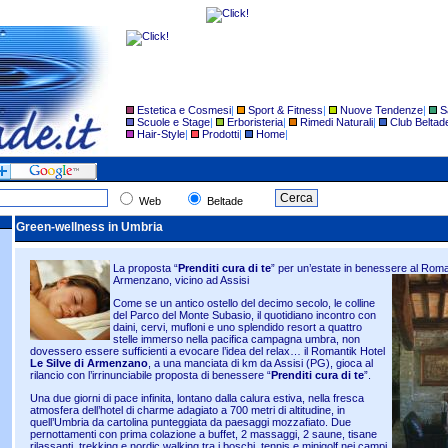
Estetica e Cosmesi
|
Sport & Fitness
|
Nuove Tendenze
|
S
Scuole e Stage
|
Erboristeria
|
Rimedi Naturali
|
Club Beltad
Hair-Style
|
Prodotti
|
Home
|
Web
Beltade
Green-wellness in Umbria
La proposta “
Prenditi cura di te
” per un’estate in benessere al Roman
Armenzano, vicino ad Assisi
Come se un antico ostello del decimo secolo, le colline
del Parco del Monte Subasio, il quotidiano incontro con
daini, cervi, mufloni e uno splendido resort a quattro
stelle immerso nella pacifica campagna umbra, non
dovessero essere sufficienti a evocare l’idea del relax… il Romantik Hotel
Le Silve di Armenzano
, a una manciata di km da Assisi (PG), gioca al
rilancio con l’irrinunciabile proposta di benessere “
Prenditi cura di te
”.
Una due giorni di pace infinita, lontano dalla calura estiva, nella fresca
atmosfera dell’hotel di charme adagiato a 700 metri di altitudine, in
quell’Umbria da cartolina punteggiata da paesaggi mozzafiato. Due
pernottamenti con prima colazione a buffet, 2 massaggi, 2 saune, tisane
rilassanti, trekking e nordic walking tra i boschi, tennis e minigolf nei campi