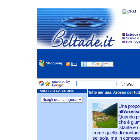
Estetica
Scuole e
Hair-Styl
Shopping
powered by
Web
ARCHIVIO CATEGORIE
Tutte per una, Arosea per tutt
Una propos
all’
Arosea 
Quando pron
che è giun
istante e 
come quella di montagn
sei sola, ma in compagni