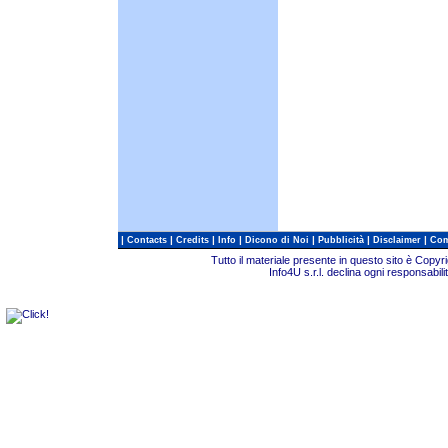
|
|
|
|
|
|
|
Contacts
Credits
Info
Dicono di Noi
Pubblicità
Disclaimer
Com
Tutto il materiale presente in questo sito è Copy
Info4U s.r.l. declina ogni responsabili