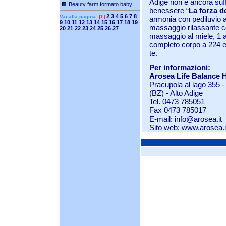
Adige non è ancora suffi
Beauty farm formato baby
benessere “
La forza de
2
3
4
5
6
7
8
Vai alla pagina:
[1]
armonia con pediluvio a
9
10
11
12
13
14
15
16
17
18
19
massaggio rilassante co
20
21
22
23
24
25
26
27
massaggio al miele, 1 
completo corpo a 224 e
te.
Per informazioni:
Arosea Life Balance 
Pracupola al lago 355 -
(BZ) - Alto Adige
Tel. 0473 785051
Fax 0473 785017
E-mail:
info@arosea.it
Sito web:
www.arosea.i