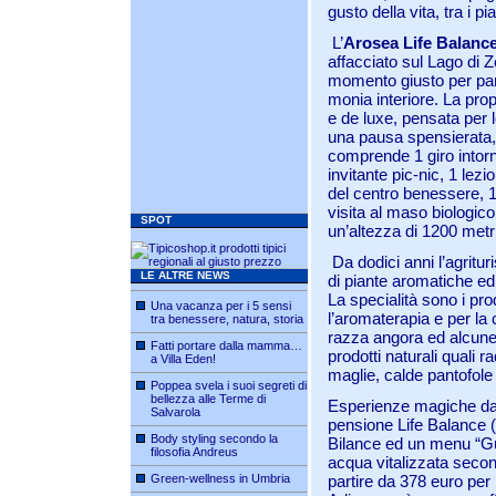
gusto della vita, tra i p
L’
Arosea Life Balance
affacciato sul Lago di Z
momento giusto per parti
monia interiore. La prop
e de luxe, pensata per 
una pausa spensierata
comprende 1 giro intor
invitante pic-nic, 1 lezio
del centro benessere, 
visita al maso biologico
SPOT
un’altezza di 1200 metri
Da dodici anni l’agritur
LE ALTRE NEWS
di piante aromatiche ed o
La specialità sono i prod
Una vacanza per i 5 sensi
l’aromaterapia e per la
tra benessere, natura, storia
razza angora ed alcune 
Fatti portare dalla mamma…
prodotti naturali quali r
a Villa Eden!
maglie, calde pantofole
Poppea svela i suoi segreti di
bellezza alle Terme di
Esperienze magiche da 
Salvarola
pensione Life Balance (
Body styling secondo la
Bilance ed un menu “Gust
filosofia Andreus
acqua vitalizzata secon
Green-wellness in Umbria
partire da 378 euro per 