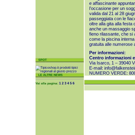
e affascinante appuntam
l’occasione per un soggi
valida dal 21 al 28 giu
passeggiata con le fiacc
oltre alla gita alla festa
anche un massaggio spo
fieno rilassante, che si 
come la piscina interna 
gratuita alle numerose a
Per informazioni
:
Centro informazioni e
SPOT
Via Isarco, 1 – 39040
E-mail:
info@falkenste
NUMERO VERDE: 800 
LE ALTRE NEWS
1
2
3
4
5
6
Vai alla pagina: