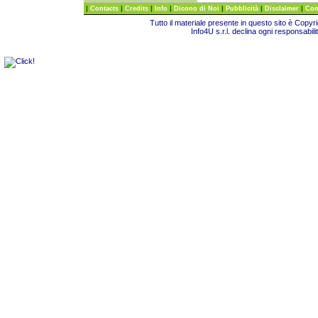
|
|
|
|
|
|
|
Contacts
Credits
Info
Dicono di Noi
Pubblicità
Disclaimer
Com
Tutto il materiale presente in questo sito è Copy
Info4U s.r.l. declina ogni responsabili