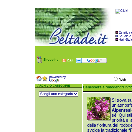
Estetica
Scuole e
Hair-Styl
Shopping
powered by
Web
ARCHIVIO CATEGORIE
Benessere e rododendri in fi
Si trova su
un’atmosfera
Alpenresi
sé. Qui sti
priorità e 
della fioritura dei
rodode
svolge la tradizionale 