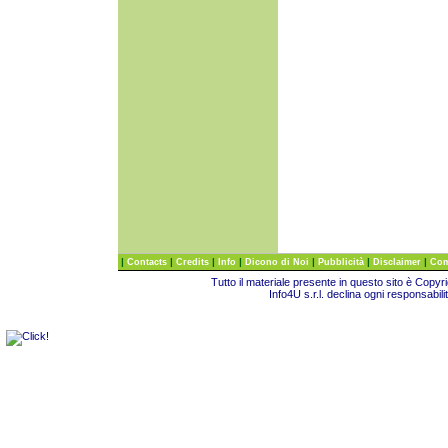
|
|
|
|
|
|
|
Contacts
Credits
Info
Dicono di Noi
Pubblicità
Disclaimer
Com
Tutto il materiale presente in questo sito è Copy
Info4U s.r.l. declina ogni responsabili