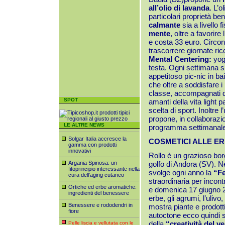
all’olio di lavanda
. L’o
particolari proprietà b
calmante
sia a livello 
mente
, oltre a favorire
e costa 33 euro. Circon
trascorrere giornate ric
Mental Centering:
yog
testa. Ogni settimana s
appetitoso pic-nic in bai
che oltre a soddisfare i 
classe, accompagnati da 
SPOT
amanti della vita light pa
scelta di sport. Inoltre 
propone, in collaborazio
LE ALTRE NEWS
programma settimanale 
Solgar Italia accresce la
COSMETICI ALLE E
gamma con prodotti
innovativi
Rollo è un grazioso borg
Argania Spinosa: un
golfo di Andora (SV). Nel
fitoprincipio interessante nella
svolge ogni anno la
“Fe
cura dell’aging cutaneo
straordinaria per incont
Ortiche ed erbe aromatiche:
e domenica 17 giugno 2
ingredienti del benessere
erbe, gli agrumi, l’ulivo
Benessere e rododendri in
mostra piante e prodotti
fiore
autoctone ecco quindi s
della
“creatività del v
Pelle liscia e vellutata con le