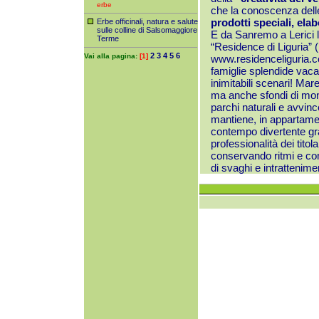
erbe
che la conoscenza delle
prodotti speciali, elab
Erbe officinali, natura e salute
sulle colline di Salsomaggiore
E da Sanremo a Lerici l
Terme
“Residence di Liguria”
2
3
4
5
6
Vai alla pagina:
[1]
www.residenceliguria.
famiglie splendide vacan
inimitabili scenari! Mar
ma anche sfondi di mont
parchi naturali e avvinc
mantiene, in appartament
contempo divertente grazi
professionalità dei titol
conservando ritmi e comf
di svaghi e intrattenimen