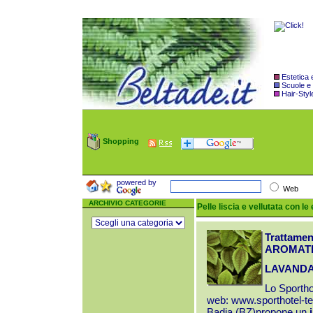
Estetica
Scuole e
Hair-Styl
Shopping
powered by
Web
ARCHIVIO CATEGORIE
Pelle liscia e vellutata con le
Trattament
AROMAT
LAVAND
Lo Sportho
web:
www.sporthotel-t
Badia (BZ)propone un