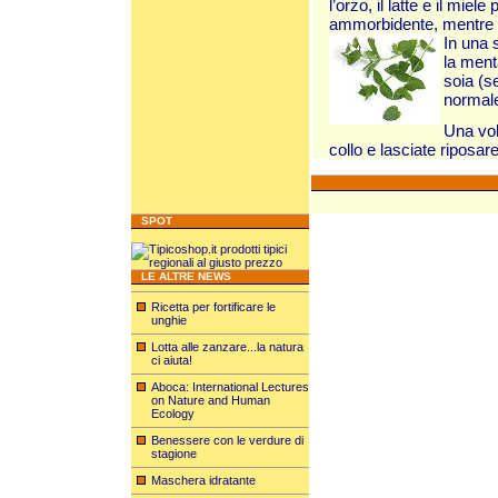
l’orzo, il latte e il mie
ammorbidente, mentre si
In
una s
la ment
soia (se
normale
Una vol
collo e lasciate riposa
SPOT
LE ALTRE NEWS
Ricetta per fortificare le
unghie
Lotta alle zanzare...la natura
ci aiuta!
Aboca: International Lectures
on Nature and Human
Ecology
Benessere con le verdure di
stagione
Maschera idratante