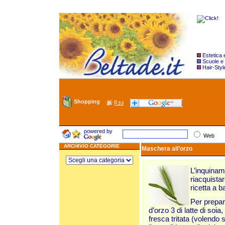
Estetica
Scuole e
Hair-Styl
Shopping
powered by
Web
ARCHIVIO CATEGORIE
Maschera all’orzo
L’inquinam
riacquista
ricetta a 
Per prepar
d’orzo 3 di latte di soia
fresca tritata (volendo 