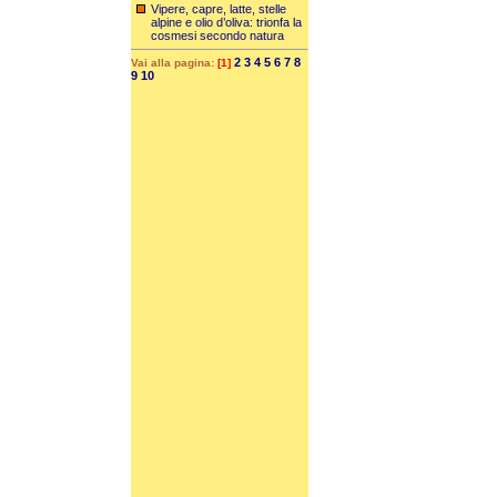
Vipere, capre, latte, stelle
alpine e olio d’oliva: trionfa la
cosmesi secondo natura
2
3
4
5
6
7
8
Vai alla pagina:
[1]
9
10