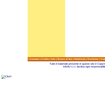
|
|
|
|
|
|
|
Contacts
Credits
Info
Dicono di Noi
Pubblicità
Disclaimer
Com
Tutto il materiale presente in questo sito è Copy
Info4U s.r.l. declina ogni responsabili