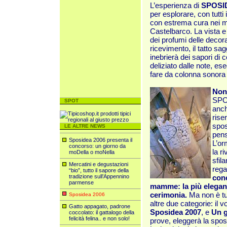
L’esperienza di
SPOSI
per esplorare, con tutti i
con estrema cura nei mag
Castelbarco. La vista e l
dei profumi delle decoraz
ricevimento, il tatto sagg
inebrierà dei sapori di co
deliziato dalle note, ese
fare da colonna sonora a
Non
SPOS
SPOT
anch
rise
spos
LE ALTRE NEWS
pen
Sposidea 2006 presenta il
L’or
concorso: un giorno da
la ri
moDella o moNella
sfil
Mercatini e degustazioni
rega
“bio”, tutto il sapore della
tradizione sull’Appennino
conc
parmense
mamme: la più elegant
cerimonia.
Ma non è tut
Sposidea 2006
altre due categorie: il
Gatto appagato, padrone
Sposidea 2007
, e
Un g
coccolato: il gattalogo della
felicità felina.. e non solo!
prove, eleggerà la sposa