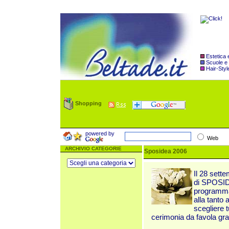
Estetica
Scuole e
Hair-Styl
Shopping
powered by
Web
ARCHIVIO CATEGORIE
Sposidea 2006
Il 28 sett
di SPOSIDE
programma 
alla tanto
scegliere t
cerimonia da favola gra