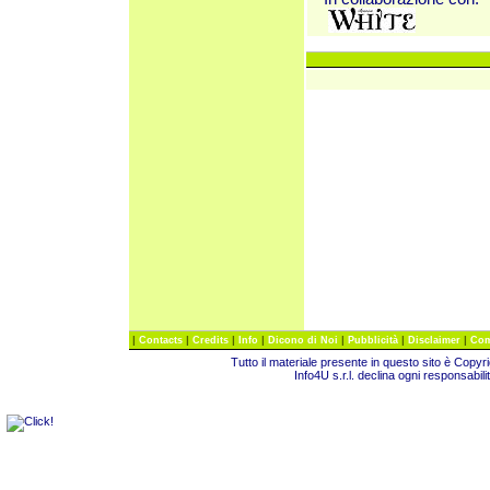
|
|
|
|
|
|
|
Contacts
Credits
Info
Dicono di Noi
Pubblicità
Disclaimer
Com
Tutto il materiale presente in questo sito è Copy
Info4U s.r.l. declina ogni responsabili