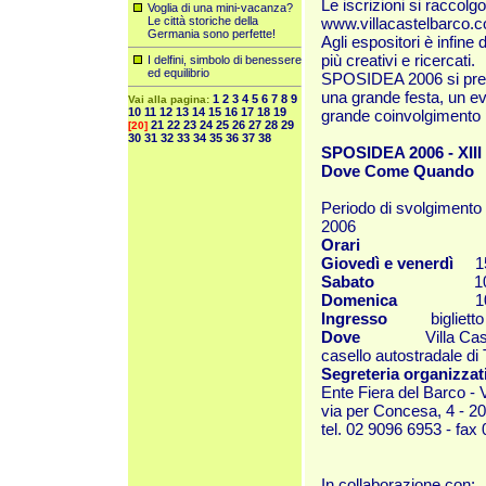
Le iscrizioni si raccolgo
Voglia di una mini-vacanza?
Le città storiche della
www.villacastelbarco.
Germania sono perfette!
Agli espositori è infine
più creativi e ricercati.
I delfini, simbolo di benessere
ed equilibrio
SPOSIDEA 2006 si pre
una grande festa, un ev
1
2
3
4
5
6
7
8
9
Vai alla pagina:
10
11
12
13
14
15
16
17
18
19
grande coinvolgimento per
21
22
23
24
25
26
27
28
29
[20]
30
31
32
33
34
35
36
37
38
SPOSIDEA 2006 - XIII
Dove Come Quando
Periodo di svolgimento 
2006
Orari
Giovedì e venerdì
15
Sabato
10,00 -
Domenica
10,00 
Ingresso
biglietto in
Dove
Villa Castelba
casello autostradale di
Segreteria organizzat
Ente Fiera del Barco - 
via per Concesa, 4 - 2
tel. 02 9096 6953 - fa
In collaborazione con: