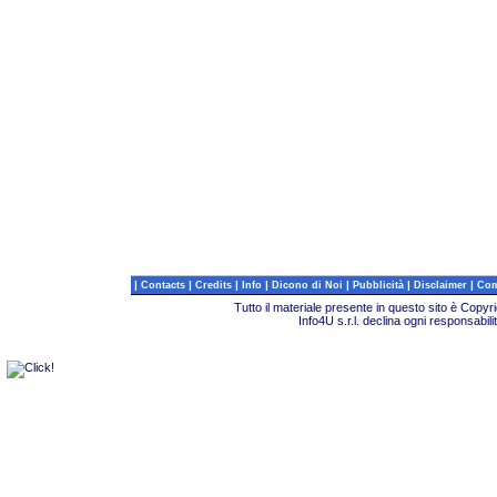
|
|
|
|
|
|
|
Contacts
Credits
Info
Dicono di Noi
Pubblicità
Disclaimer
Com
Tutto il materiale presente in questo sito è Copy
Info4U s.r.l. declina ogni responsabili