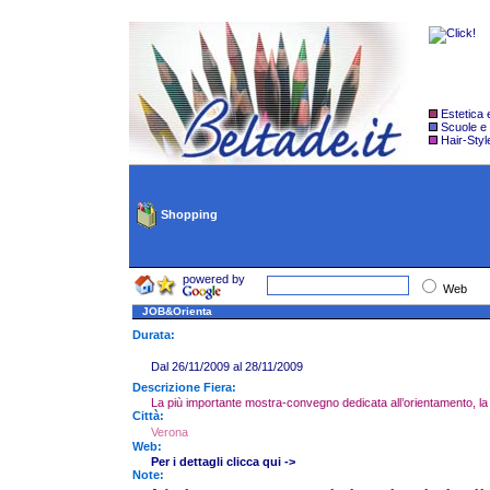
Estetica
Scuole e
Hair-Styl
Shopping
powered by
Web
JOB&Orienta
Durata:
Dal 26/11/2009 al 28/11/2009
Descrizione Fiera:
La più importante mostra-convegno dedicata all’orientamento, la
Città:
Verona
Web:
Per i dettagli clicca qui ->
Note: