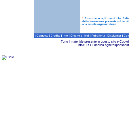
*
Ricordiamo agli utenti che Belt
della formazione presente sul terri
alla scuola organizzatrice.
|
|
|
|
|
|
|
Contacts
Credits
Info
Dicono di Noi
Pubblicità
Disclaimer
Com
Tutto il materiale presente in questo sito è Copy
Info4U s.r.l. declina ogni responsabili