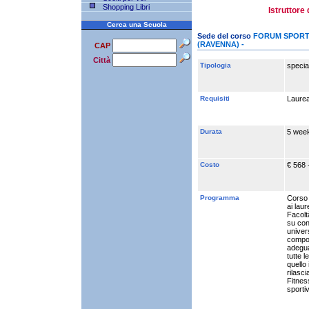
Shopping Libri
Istruttore
Cerca una Scuola
Sede del corso
FORUM SPORT CEN
(RAVENNA) -
CAP
Città
Tipologia
specia
Requisiti
Laurea 
Durata
5 wee
Costo
€ 568 
Programma
Corso d
ai laur
Facoltà
su con
univers
compost
adegua
tutte l
quello 
rilasci
Fitnes
sporti