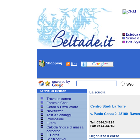
Estetica
Scuole e
Hair-Styl
Shopping
powered by
Web
Servizi di Beltade
La scuola
Trova un centro
Forum e Chat
Centro Studi La Torre
Cerco & Offro lavoro
Newsletter
v. Paolo Costa 2 48100 Rav
Test & Sondaggi
Promozioni
Tel. 0544.34124
Eventi
Fax 0544.34752
Calcola l'indice di massa
corporea
E-Cards
Organizza il corso
Scelti per voi