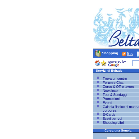
Shopping
powered by
Servizi di Beltade
Trova un centro
Forum e Chat
Cerco & Offro lavoro
Newsletter
Test & Sondaggi
Promozioni
Eventi
Calcola l'indice di mass
corporea
E-Cards
Scelti per voi
Shopping Libri
Cerca una Scuola