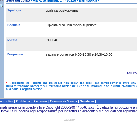
Sede del corso
- via R. Schuman, 14 - 70126 - Bari (BARI) -
Tipologia
qualifica post-diploma
Requisiti
Diploma di scuola media superiore
Durata
triennale
Frequenza
sabato e domenica 9,30-13,30 e 14,30-18,30
Altri co
*
Ricordiamo agli utenti che Beltade.it non organizza corsi, ma semplicemente offre una
della formazione presente sul territorio nazionale. Per ogni informazione, quindi, rivolgersi 
alla scuola organizzatrice.
|
|
|
|
|
no di Noi
Pubblicità
Disclaimer
Comunicati Stampa
Newsletter
teriale presente in questo sito è Copyright 2000-2007
Info4U s.r.l.
.
È vietata la riproduzione an
Info4U s.r.l. declina ogni responsabilità per inesattezze dei contenuti e per dati non aggiornati
442482