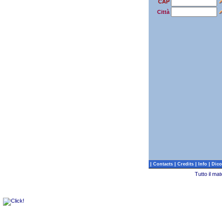
CAP
Città
|
|
|
|
Contacts
Credits
Info
Dico
Tutto il ma