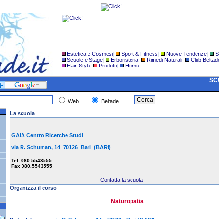
Estetica e Cosmesi
|
Sport & Fitness
|
Nuove Tendenze
|
S
Scuole e Stage
|
Erboristeria
|
Rimedi Naturali
|
Club Beltad
Hair-Style
|
Prodotti
|
Home
|
SCU
Web
Beltade
La scuola
GAIA Centro Ricerche Studi
via R. Schuman, 14 70126 Bari (BARI)
Tel. 080.5543555
Fax 080.5543555
a
Contatta la scuola
Organizza il corso
Naturopatia