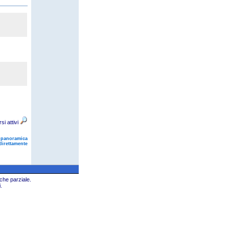
rsi attivi
 panoramica
direttamente
che parziale.
.