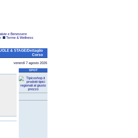
alute e Benessere
|
e
|
Terme & Wellness
|
OLE & STAGE/Dettaglio
Corso
venerdì 7 agosto 2026
SPOT