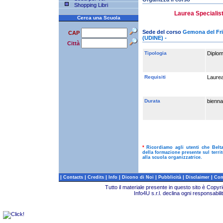
Shopping Libri
Laurea Specialisti
Cerca una Scuola
Sede del corso
Gemona del Friul
CAP
(UDINE) -
Città
Tipologia
Diplom
Requisiti
Laurea 
Durata
bienna
*
Ricordiamo agli utenti che Belt
della formazione presente sul terri
alla scuola organizzatrice.
|
|
|
|
|
|
|
Contacts
Credits
Info
Dicono di Noi
Pubblicità
Disclaimer
Com
Tutto il materiale presente in questo sito è Copy
Info4U s.r.l. declina ogni responsabili