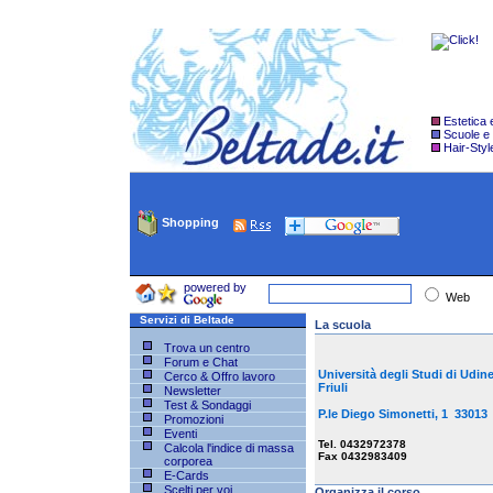
Estetica
Scuole e
Hair-Styl
Shopping
powered by
Web
Servizi di Beltade
La scuola
Trova un centro
Forum e Chat
Università degli Studi di Udin
Cerco & Offro lavoro
Friuli
Newsletter
Test & Sondaggi
P.le Diego Simonetti, 1 33013
Promozioni
Eventi
Tel. 0432972378
Calcola l'indice di massa
Fax 0432983409
corporea
E-Cards
Scelti per voi
Organizza il corso