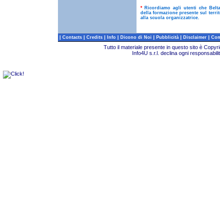
*
Ricordiamo agli utenti che Belt
della formazione presente sul terri
alla scuola organizzatrice.
|
|
|
|
|
|
|
Contacts
Credits
Info
Dicono di Noi
Pubblicità
Disclaimer
Com
Tutto il materiale presente in questo sito è Copy
Info4U s.r.l. declina ogni responsabili