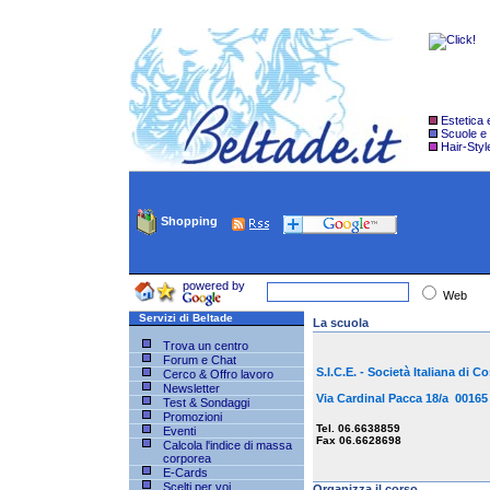
Estetica
Scuole e
Hair-Styl
Shopping
powered by
Web
Servizi di Beltade
La scuola
Trova un centro
Forum e Chat
S.I.C.E. - Società Italiana di 
Cerco & Offro lavoro
Newsletter
Via Cardinal Pacca 18/a 001
Test & Sondaggi
Promozioni
Tel. 06.6638859
Eventi
Fax 06.6628698
Calcola l'indice di massa
corporea
E-Cards
Scelti per voi
Organizza il corso