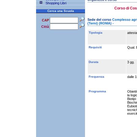
Shopping Libri
Corso di Cosm
Cerca una Scuola
Sede del corso
Complesso agritu
CAP
(Terni) (ROMA) -
Città
Tipologia
attest
Requisiti
Qual. 
Durata
3 gg.
Frequenza
dalle 
Programma
Obietti
la logi
Biotipi
Biochim
Eubioti
tecnic
esercit