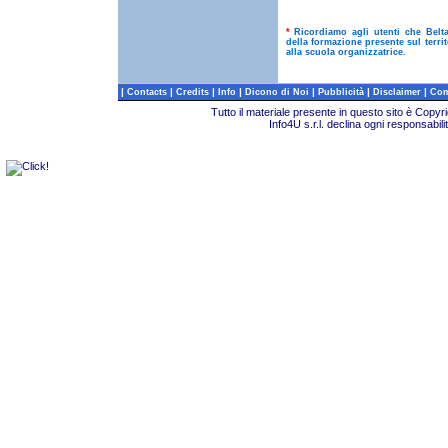
*
Ricordiamo agli utenti che Belt
della formazione presente sul terri
alla scuola organizzatrice.
|
|
|
|
|
|
|
Contacts
Credits
Info
Dicono di Noi
Pubblicità
Disclaimer
Com
Tutto il materiale presente in questo sito è Copy
Info4U s.r.l. declina ogni responsabili