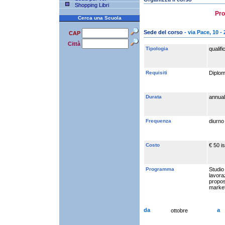
Shopping Libri
Pro
Cerca una Scuola
Sede del corso
- via Pace, 10 -
CAP
Città
Tipologia
qualif
Requisiti
Diplom
Durata
annua
Frequenza
diurno
Costo
€ 50 is
Programma
Studio 
lavoraz
propost
market
da
a
ottobre