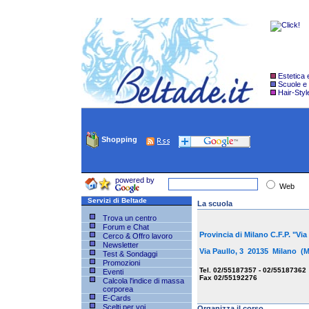
Estetica
Scuole e
Hair-Styl
Shopping
powered by
Web
Servizi di Beltade
La scuola
Trova un centro
Forum e Chat
Provincia di Milano C.F.P. "Via
Cerco & Offro lavoro
Newsletter
Via Paullo, 3 20135 Milano (
Test & Sondaggi
Promozioni
Tel. 02/55187357 - 02/55187362
Eventi
Fax 02/55192276
Calcola l'indice di massa
corporea
E-Cards
Scelti per voi
Organizza il corso