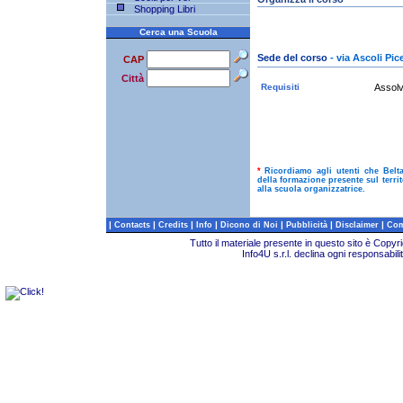
Shopping Libri
Cerca una Scuola
Sede del corso
- via Ascoli Pi
CAP
Città
Requisiti
Assolv
*
Ricordiamo agli utenti che Belt
della formazione presente sul terri
alla scuola organizzatrice.
|
|
|
|
|
|
|
Contacts
Credits
Info
Dicono di Noi
Pubblicità
Disclaimer
Com
Tutto il materiale presente in questo sito è Copy
Info4U s.r.l. declina ogni responsabili