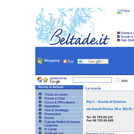
Estetica
Scuole e
Hair-Styl
Shopping
powered by
Web
Servizi di Beltade
La scuola
Trova un centro
Forum e Chat
Pey's - Scuola di Estetica
Cerco & Offro lavoro
Newsletter
via Ascoli Piceno 19-a 0017
Test & Sondaggi
Promozioni
Tel. 06 703.00.119
Eventi
Fax 06 703.05.045
Calcola l'indice di massa
corporea
E-Cards
Scelti per voi
Organizza il corso