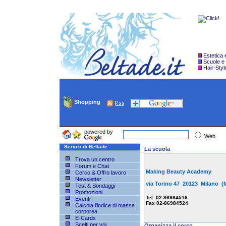
Estetica
Scuole e
Hair-Styl
Shopping
powered by
Web
Servizi di Beltade
La scuola
Trova un centro
Forum e Chat
Making Beauty Academy
Cerco & Offro lavoro
Newsletter
via Torino 47 20123 Milano 
Test & Sondaggi
Promozioni
Tel. 02-86984516
Eventi
Fax 02-86984524
Calcola l'indice di massa
corporea
E-Cards
Scelti per voi
Organizza il corso