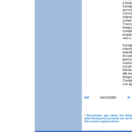
e prepa
Il pro
accura
Correzi
soprac
compre
Trucco 
fotogr
complet
acquis
viso e
Il pro
cinema
teatral
di cop
parruc
costruz
(cicatr
Introdu
alle te
fotogra
Comple
con app
dal
al
04/10/2005
*
Ricordiamo agli utenti che Belt
della formazione presente sul terri
alla scuola organizzatrice.