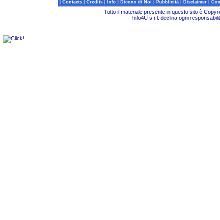
|
|
|
|
|
|
|
Contacts
Credits
Info
Dicono di Noi
Pubblicità
Disclaimer
Com
Tutto il materiale presente in questo sito è Copy
Info4U s.r.l. declina ogni responsabili