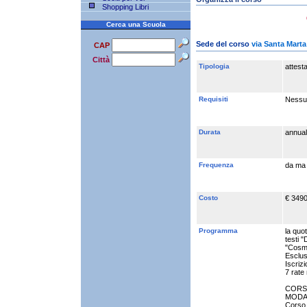
Shopping Libri
Cerca una Scuola
Sede del corso
via Santa Marta 
CAP
Città
Tipologia
attest
Requisiti
Nessu
Durata
annua
Frequenza
da ma 
Costo
€ 3490
Programma
la quo
testi "
"Cosmet
Esclus
Iscrizi
7 rate 
CORS
MODA 
Corso 