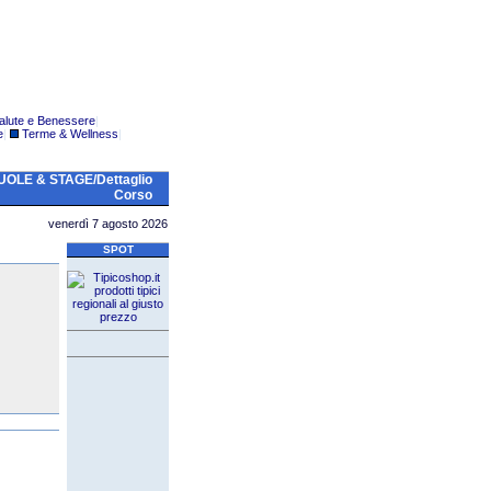
alute e Benessere
|
e
|
Terme & Wellness
|
OLE & STAGE/Dettaglio
Corso
venerdì 7 agosto 2026
SPOT