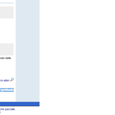
ando delle
rsi attivi
 panoramica
direttamente
che parziale.
.