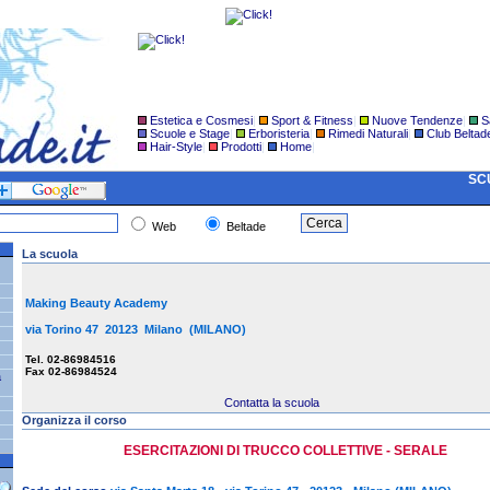
Estetica e Cosmesi
|
Sport & Fitness
|
Nuove Tendenze
|
S
Scuole e Stage
|
Erboristeria
|
Rimedi Naturali
|
Club Beltad
Hair-Style
|
Prodotti
|
Home
|
SCU
Web
Beltade
La scuola
Making Beauty Academy
via Torino 47 20123 Milano (MILANO)
Tel. 02-86984516
Fax 02-86984524
a
Contatta la scuola
Organizza il corso
ESERCITAZIONI DI TRUCCO COLLETTIVE - SERALE