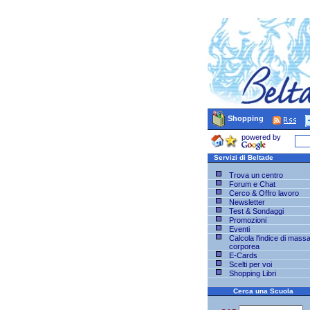
Shopping
powered by
Servizi di Beltade
Trova un centro
Forum e Chat
Cerco & Offro lavoro
Newsletter
Test & Sondaggi
Promozioni
Eventi
Calcola l'indice di mass
corporea
E-Cards
Scelti per voi
Shopping Libri
Cerca una Scuola