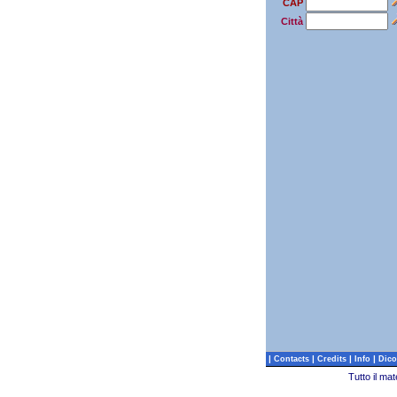
CAP
Città
|
|
|
|
Contacts
Credits
Info
Dico
Tutto il ma