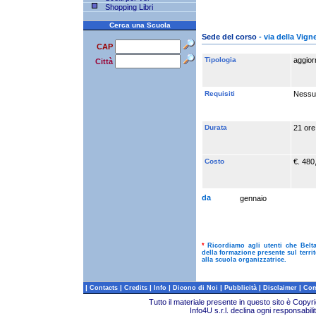
Shopping Libri
Cerca una Scuola
Sede del corso
- via della Vig
CAP
Tipologia
aggio
Città
Requisiti
Nessu
Durata
21 ore
Costo
€. 480
da
gennaio
*
Ricordiamo agli utenti che Belt
della formazione presente sul terri
alla scuola organizzatrice.
|
|
|
|
|
|
|
Contacts
Credits
Info
Dicono di Noi
Pubblicità
Disclaimer
Com
Tutto il materiale presente in questo sito è Copy
Info4U s.r.l. declina ogni responsabili