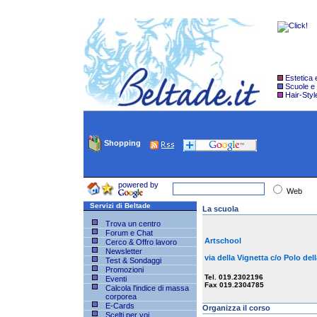
Estetica
Scuole e
Hair-Styl
Shopping
powered by
Web
Servizi di Beltade
La scuola
Trova un centro
Forum e Chat
Artschool
Cerco & Offro lavoro
Newsletter
via della Vignetta c/o Polo 
Test & Sondaggi
Promozioni
Tel. 019.2302196
Eventi
Fax 019.2304785
Calcola l'indice di massa
corporea
E-Cards
Organizza il corso
Scelti per voi