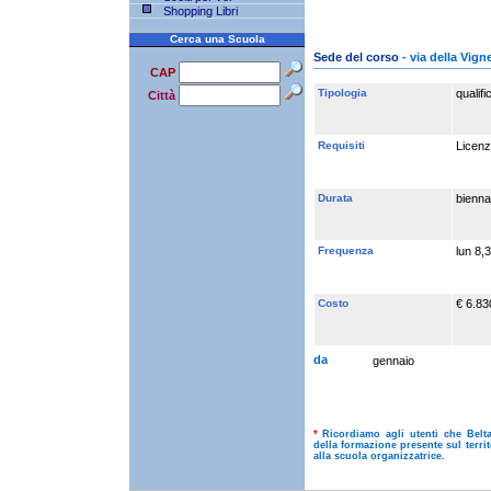
Shopping Libri
Cerca una Scuola
Sede del corso
- via della Vig
CAP
Tipologia
qualif
Città
Requisiti
Licenz
Durata
bienna
Frequenza
lun 8,
Costo
€ 6.83
da
gennaio
*
Ricordiamo agli utenti che Belt
della formazione presente sul terri
alla scuola organizzatrice.