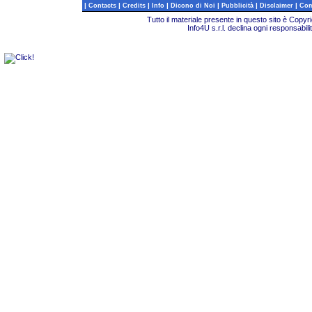
|
|
|
|
|
|
|
Contacts
Credits
Info
Dicono di Noi
Pubblicità
Disclaimer
Com
Tutto il materiale presente in questo sito è Copy
Info4U s.r.l. declina ogni responsabili