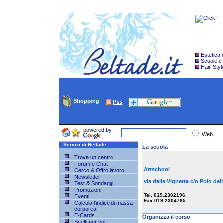
Estetica
Scuole e
Hair-Styl
Shopping
powered by
Web
Servizi di Beltade
La scuola
Trova un centro
Forum e Chat
Artschool
Cerco & Offro lavoro
Newsletter
via della Vignetta c/o Polo 
Test & Sondaggi
Promozioni
Tel. 019.2302196
Eventi
Fax 019.2304785
Calcola l'indice di massa
corporea
E-Cards
Organizza il corso
Scelti per voi