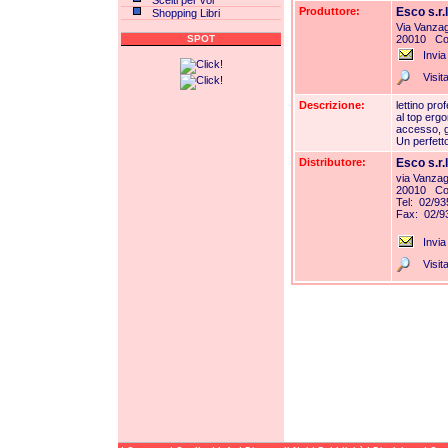
Scelti per voi
Produttore:
Esco s.r.l
Shopping Libri
Via Vanza
SPOT
20010 Co
Invia
Visita
Descrizione:
lettino pro
al top erg
accesso, ga
Un perfett
Distributore:
Esco s.r.l
via Vanzag
20010 Co
Tel: 02/9
Fax: 02/9
Invia
Visita