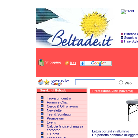
Estetica
Scuole e
Hair-Styl
Shopping
powered by
Web
Servizi di Beltade
ProfessionalLine (Advanta)
Trova un centro
Forum e Chat
Cerco & Offro lavoro
Newsletter
Test & Sondaggi
Promozioni
Eventi
Calcola l'indice di massa
corporea
Lettini portatili in alluminio
E-Cards
Un perfetto connubio di legge