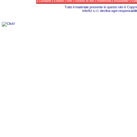
|
|
|
|
|
|
|
Contacts
Credits
Info
Dicono di Noi
Pubblicità
Disclaimer
Com
Tutto il materiale presente in questo sito è Copy
Info4U s.r.l. declina ogni responsabili