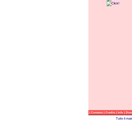
|
|
|
|
Contacts
Credits
Info
Dico
Tutto il ma