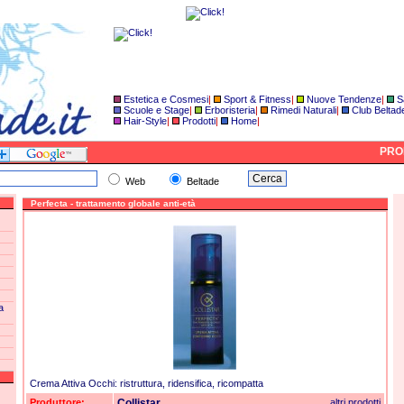
Estetica e Cosmesi
|
Sport & Fitness
|
Nuove Tendenze
|
S
Scuole e Stage
|
Erboristeria
|
Rimedi Naturali
|
Club Beltad
Hair-Style
|
Prodotti
|
Home
|
PROD
Web
Beltade
Perfecta - trattamento globale anti-età
a
Crema Attiva Occhi: ristruttura, ridensifica, ricompatta
Produttore:
Collistar
altri prodotti