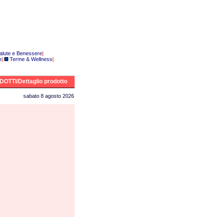
alute e Benessere
|
e
|
Terme & Wellness
|
OTTI/Dettaglio prodotto
sabato 8 agosto 2026