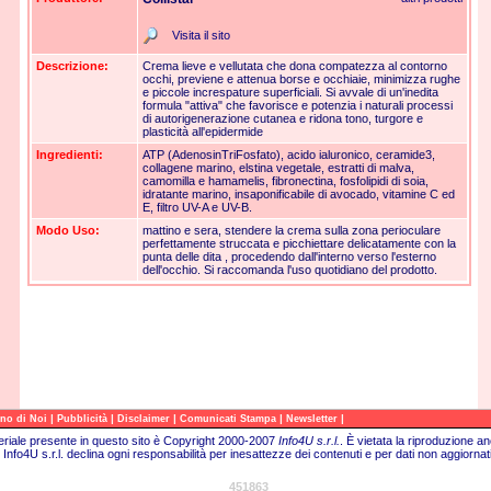
Visita il sito
Descrizione:
Crema lieve e vellutata che dona compatezza al contorno
occhi, previene e attenua borse e occhiaie, minimizza rughe
e piccole increspature superficiali. Si avvale di un'inedita
formula "attiva" che favorisce e potenzia i naturali processi
di autorigenerazione cutanea e ridona tono, turgore e
plasticità all'epidermide
Ingredienti:
ATP (AdenosinTriFosfato), acido ialuronico, ceramide3,
collagene marino, elstina vegetale, estratti di malva,
camomilla e hamamelis, fibronectina, fosfolipidi di soia,
idratante marino, insaponificabile di avocado, vitamine C ed
E, filtro UV-A e UV-B.
Modo Uso:
mattino e sera, stendere la crema sulla zona perioculare
perfettamente struccata e picchiettare delicatamente con la
punta delle dita , procedendo dall'interno verso l'esterno
dell'occhio. Si raccomanda l'uso quotidiano del prodotto.
|
|
|
|
|
no di Noi
Pubblicità
Disclaimer
Comunicati Stampa
Newsletter
teriale presente in questo sito è Copyright 2000-2007
Info4U s.r.l.
.
È vietata la riproduzione an
Info4U s.r.l. declina ogni responsabilità per inesattezze dei contenuti e per dati non aggiornati
451863