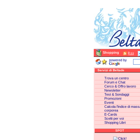
Shopping
powered by
Servizi di Beltade
Trova un centro
Forum e Chat
Cerco & Offro lavoro
Newsletter
Test & Sondaggi
Promozioni
Eventi
Calcola l'indice di mass
corporea
E-Cards
Scelti per voi
Shopping Libri
SPOT