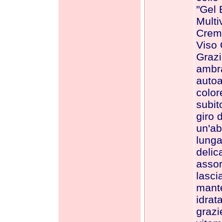
"Gel 
Multi
Crem
Viso 
Grazi
ambra
autoa
color
subit
giro 
un'ab
lunga
delic
asso
lasci
mante
idrata
grazi