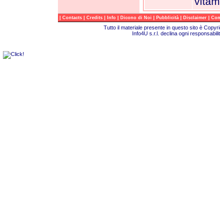
vitam
|
|
|
|
|
|
|
Contacts
Credits
Info
Dicono di Noi
Pubblicità
Disclaimer
Com
Tutto il materiale presente in questo sito è Copy
Info4U s.r.l. declina ogni responsabili