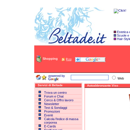
Estetica
Scuole e
Hair-Styl
Shopping
powered by
Web
Servizi di Beltade
Autoabbronzante Viso
Trova un centro
Forum e Chat
Cerco & Offro lavoro
Newsletter
Test & Sondaggi
Promozioni
Eventi
Calcola l'indice di massa
corporea
E-Cards