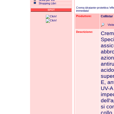
Scelti per voi
Shopping Libri
Crema idratante-protettiva 'eff
SPOT
immediata'
Produttore:
Collistar
Visita
Descrizione:
Crem
Specif
assic
abbro
azion
antir
acido
super
E, an
UV-A 
impec
dell'
si co
collo