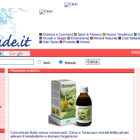
Estetica e Cosmesi
|
Sport & Fitness
|
Nuove Tendenze
|
S
Scuole e Stage
|
Erboristeria
|
Rimedi Naturali
|
Club Beltad
Hair-Style
|
Prodotti
|
Home
|
PROD
Web
Beltade
Fitomagra actidren
a
Concentrato fluido senza conservanti. Citrus e Tarassaco estratti liofilizzati per
attivare il metabolismo e drenare l’organismo