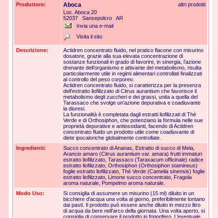
Produttore:
Aboca
altri prodotti
Loc. Aboca 20
52037 Sansepolcro AR
Invia una e-mail
Visita il sito
Descrizione:
Actidren concentrato fluido, nel pratico flacone con misurino
dosatore, grazie alla sua elevata concentrazione di
sostanze funzionali in grado di favorire, in sinergia, l’azione
drenante dell’organismo e attivante del metabolismo, risulta
particolarmente utile in regimi alimentari controllati finalizzati
al controllo del peso corporeo.
Actidren concentrato fluido, si caratterizza per la presenza
dell’estratto liofilizzato di Citrus aurantium che favorisce il
metabolismo degli zuccheri e dei grassi, unita a quella del
Tarassaco che svolge un’azione depurativa e coadiuvante
la diuresi.
La funzionalità è completata dagli estratti liofilizzati di Thè
Verde e di Orthosiphon, che potenziano la formula nelle sue
proprietà depurative e antiossidanti, facendo di Actidren
concentrato fluido un prodotto utile come coadiuvante di
diete ipocaloriche globalmente controllate.
Ingredienti:
Succo concentrato di Ananas, Estratto di succo di Mela,
Arancio amaro (Citrus aurantium var. amara) frutti immaturi
estratto liofilizzato, Tarassaco (Taraxacum officinale) radice
estratto liofilizzato, Orthosiphon (Orthosiphon stamineus)
foglie estratto liofilizzato, Thè Verde (Camelia sinensis) foglie
estratto liofilizzato, Limone succo concentrato, Fragola
aroma naturale, Pompelmo aroma naturale.
Modo Uso:
Si consiglia di assumere un misurino (15 ml) diluito in un
bicchiere d’acqua una volta al giorno, preferibilmente lontano
dai pasti. Il prodotto può essere anche diluito in mezzo litro
di acqua da bere nell’arco della giornata. Una volta aperto, si
consiglia di conservare il prodotto in frigorifero. L’eventuale