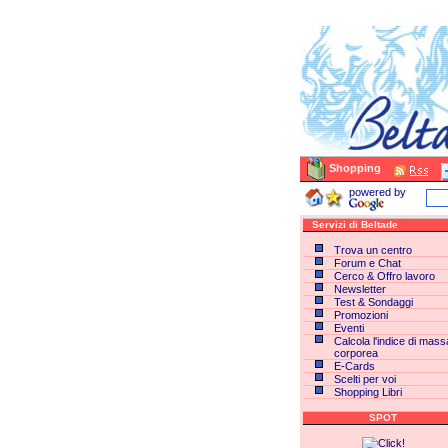
Shopping
powered by
Servizi di Beltade
Trova un centro
Forum e Chat
Cerco & Offro lavoro
Newsletter
Test & Sondaggi
Promozioni
Eventi
Calcola l'indice di mass
corporea
E-Cards
Scelti per voi
Shopping Libri
SPOT