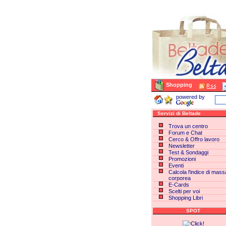
Shopping
powered by
Servizi di Beltade
Trova un centro
Forum e Chat
Cerco & Offro lavoro
Newsletter
Test & Sondaggi
Promozioni
Eventi
Calcola l'indice di mass
corporea
E-Cards
Scelti per voi
Shopping Libri
SPOT