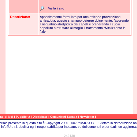
Visita il sito
Descrizione:
Appositamente formulato per una efficace prevenzione
anticaduta, questo shampoo deterge dolcemente, favorendo
il riequilibrio idrolipidico dei capelli e preparando il cuoio
capelluto a sfruttare al meglio il trattamento rivitalizzante in
fiale.
|
|
|
|
|
no di Noi
Pubblicità
Disclaimer
Comunicati Stampa
Newsletter
teriale presente in questo sito è Copyright 2000-2007
Info4U s.r.l.
.
È vietata la riproduzione an
Info4U s.r.l. declina ogni responsabilità per inesattezze dei contenuti e per dati non aggiornati
242130