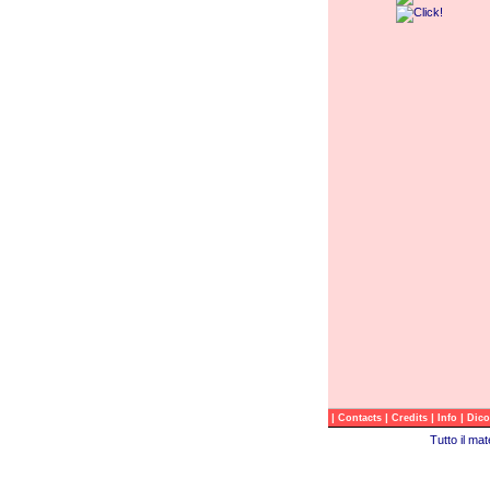
|
|
|
|
Contacts
Credits
Info
Dico
Tutto il ma