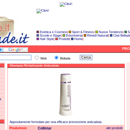
Estetica e Cosmesi
|
Sport & Fitness
|
Nuove Tendenze
|
S
Scuole e Stage
|
Erboristeria
|
Rimedi Naturali
|
Club Beltad
Hair-Style
|
Prodotti
|
Home
|
PROD
Web
Beltade
Shampoo Rivitalizzante Anticaduta
a
Appositamente formulato per una efficace prevenzione anticaduta
Produttore:
Collistar
altri prodotti