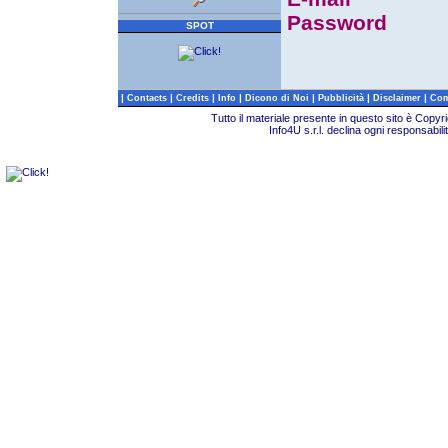
Password
SPOT
|
|
|
|
|
|
|
Contacts
Credits
Info
Dicono di Noi
Pubblicità
Disclaimer
Com
Tutto il materiale presente in questo sito è Copy
Info4U s.r.l. declina ogni responsabili