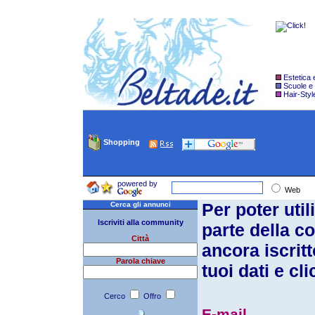
Estetica
Scuole e
Hair-Styl
Shopping
powered by
Web
Per poter util
Cerca gli annunci
Iscriviti alla community
parte della c
Città
ancora iscritt
Parola chiave
tuoi dati e c
Cerco
Offro
E-mail