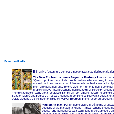
Essenze di stile
E’ in arrivo l’autunno e con esso nuove fragranze dedicate alla don
The Beat For Men: la nuova fragranza Burberry.
Intensa, con en
“Questo profumo racchiude tutte le qualità dell’uomo beat, è maschil
accenti cuoio e contrasta con il Vetiver e le foglie di violetta, i
Men, che parla del ragazzo che vive nel momento del rispetto per l’e
grafite in rilievo, interpretazione degli scacchi di Burberry, crean
mentre l’astuccio realizzato a “scatola di fiammiferi” con ombre metalliche di grigi
Beat for Men è una fragranza fresca e legnosa e contiene la Eucryphia Lucida, una 
sottile eleganza e stile inconfondibile e il Vetiver Bourbon. Infine l’accordo di Cedr
Paul Smith Man
. Per un uomo sicuro di sé, pieno di auda
boutique di via Manzoni a Milano - , incarnazione stessa d
questa forte personalità data dall’unione di bergamotto e a
quando disegno i miei abiti”. Un inizio vivace ed aromatico in 