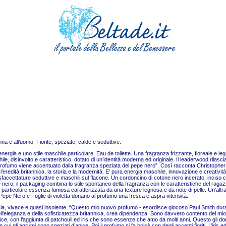
na e all’uomo. Fiorite, speziate, calde e seduttive.
ergia e uno stile maschile particolare. Eau de toilette. Una fragranza frizzante, floreale e legn
e, disinvolto e caratteristico, dotato di un’identità moderna ed originale. Il leaderwood rilasc
l cui profumo viene accentuato dalla fragranza speziata del pepe nero”. Così racconta Christoph
redità britannica, la storia e la modernità. E’ pura energia maschile, innovazione e creatività. I
o sfaccettature seduttive e maschili sul flacone. Un cordoncino di cotone nero incerato, inciso c
o e nero, il packaging combina lo stile spontaneo della fragranza con le caratteristiche del ra
particolare essenza fumosa caratterizzata da una texture legnosa e da note di pelle. Un’altr
o, Pepe Nero e Foglie di violetta donano al profumo una fresca e aspra intensità.
cia, vivace e quasi insolente. “Questo mio nuovo profumo - esordisce giocoso Paul Smith du
ell’eleganza e della sofisticatezza britannica, crea dipendenza. Sono davvero contento del m
nice, con l’aggiunta di patchouli ed iris che sono essenze che amo da molti anni. Questo gli d
cui gli agrumi sono speziati d’anice. Poi il profumo si fa boisè con degli accenti fioriti. L’iris e