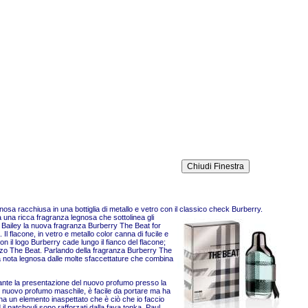
osa racchiusa in una bottiglia di metallo e vetro con il clas
sico check Burberry.
ia una ricca fragranza legnosa che sottolinea gli
er Bailey la nuova fragranza Burberry The Beat for
l flacone, in vetro e metallo color canna di fucile e
on il logo Burberry cade lungo il fianco del flacone;
gazzo The Beat. Parlando della fragranza Burberry The
a nota legnosa dalle molte sfaccettature che combina
rante la presentazione del nuovo profumo presso la
io nuovo profumo maschile, è facile da portare ma ha
ona un elemento inaspettato che è ciò che io faccio
d il patchouli sono rafforzati dalla fava tonka. Paul