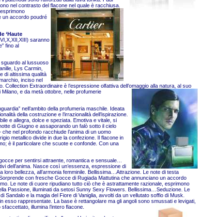
tono nel contrasto del flacone nel quale è racchiusa.
o esprimono
a è un accordo poudré
de ‘Haute
,VI,X,XII,XIII) saranno
” fino al
 sguardo al lussuoso
anille, Lys Carmin,
 di altissima qualità
marchio, inciso nel
 Collection Extraordinaire è l’espressione olfattiva dell’omaggio alla natura, al suo
 Milano, e d
a metà ottobre, nelle profumerie
uardia” nell’ambito della profumeria maschile. Ideata
ità della costruzione e l’irrazionalità dell’ispirazione.
e e allegra, dolce e speziata. Emotiva e vitale, si
otte di Giugno e assaporando un falò sotto il cielo
e – che nel profondo racchiude l’anima di un uomo
gio metallico divide in due la confezione. Il flacone in
smo; è il particolare che scuote e confonde. Con una
 gocce per sentirsi attraente, romantica e sensuale…
estivi dell’anima. Nasce così un’essenza, espressione di
 loro bellezza, all’armonia femminile. Bellissima…Attrazione. Le note di testa
a. Sorprende con fresche Gocce di Rugiada Mattutina che annunciano un accordo
mo. Le note di cuore ripudiano tutto ciò che è astrattamente razionale, esprimono
e della Passione, illuminati da setosi Sunny Sexy Flowers. Bellissima…Seduzione. Le
 Sandalo e la magia del Fiore di Vaniglia, avvolti da un vellutato soffio di Musk.
in esso rappresentate. La base è rettangolare ma gli angoli sono smussati e levigati,
o sfaccettato, illumina l’intero flacone.