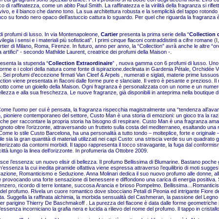
 raffinatezza, come un abito Paul Smith. La raffinatezza e la virilità della fragranza si riflet
o vivo, e il bianco che danno tono. La sua architettura robusta e la semplicità del tappo rotond
l bianco su fondo nero opaco dell’astuccio cattura lo sguardo. Per quel che riguarda la fragranz
 di profumi di lusso. In via Montenapoleone,
Cartier
presenta la prima serie della “
Collection 
egia i sensi e i materiali più sofisticati”. I primi cinque flaconi contraddistinti a cifre romane (I
ier di Milano, Roma, Firenze. In futuro, anno per anno, la “Collection” avrà anche le altre “ore
rtifici” - secondo Mathilde Laurent, creatrice dei profumi della Maison -.
esenta la stupenda “
Collection Extraordinaire
” , nuova gamma con 6 profumi di lusso. Uno
e forme e i colori della natura come fonte di ispirazione.declinata in Gardenia Pétale, Orchidée V
Sei profumi d’eccezione firmati Van Cleef & Arpels , numerati e siglati, materie prime lussuose
tion viene presentata in flaconi dalle forme pure e slanciate. Il vetro è pesante e prezioso. Il 
prodotto come un gioiello della Maison. Ogni fragranza è personalizzata con un nome e un numero.
ellezza e alla sua freschezza. Le nuove fragranze, già disponibili in anteprima nella boutique di
Come l’uomo per cui è pensata, la fragranza rispecchia magistralmente una “tendenza all’avang
pioniere contemporaneo del settore, Custo Man è una storia di emozioni: un gioco tra la razional
che per raccontare la propria storia ha bisogno di respirare. Custo Man è una fragranza amabil
noto oltre l’orizzonte, attraversando un frutteto sulla costa del mediterraneo, esaltando una n
 Come lo stile Custo Barcelona, ha una personalità a tutto tondo – molteplice, forte e original
sia la gran quantità di materiali utilizzati nei capi Custo: una striscia verde su un quadrato gri
tterizzato da contorni morbidi. Il tappo rappresenta il tocco stravagante, la fuga dal conformi
città lungo la linea dell’orizzonte. In profumeria da Ottobre 2009.
ce l’essenza: un nuovo elisir di bellezza. Il profumo Bellissima di Blumarine. Bastano poche
n’essenza la cui inedita piramide olfattiva viene espressa attraverso l’equilibrio di moti sugg
ttrazione, Romanticismo e Seduzione. Anna Molinari dedica il suo nuovo profumo alle donne, alla
e provocando una forte sensazione di benessere e diffondono una carica di energia positiv
 Zenzero, ricordo di terre lontane, succosa Arancia e brioso Pompelmo. Bellissima…Romanticis
lità del profumo. Rivela un cuore romantico dove sbocciano Petali di Peonia ed intrigante Fior
. Suggella la raffinata alchimia, la morbida sensualità del Cashmeran, la passione del Legno di
gner parigino Thierry De Baschmakoff . La purezza del flacone è data dalle forme geometriche 
’essenza incorniciano la grafia nera e lucida a rilievo del nome del profumo. Il ta
ppo in cristall