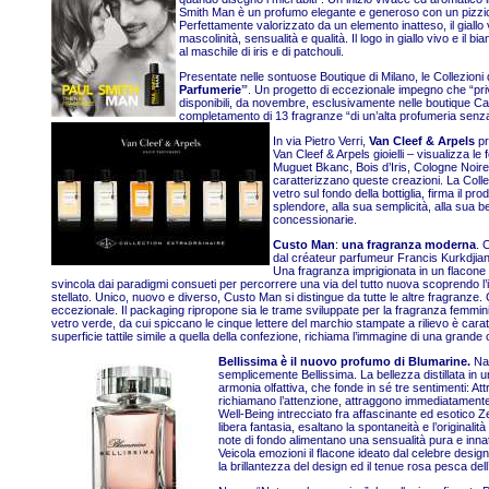
Smith Man è un profumo elegante e generoso con un pizzico di
Perfettamente valo
rizzato da un elemento inatteso, il giall
mascolinità, sensualità e qualità. Il logo in giallo vivo e i
al maschile di iris e di patchouli.
Presentate nelle sontuose Boutique di Milano, le Collezioni
Parfumerie
’”. Un progetto di eccezionale impegno che “privil
disponibili, da novembre, esclusivamente nelle boutique Cart
completamento di 13 fragranze “di un’alta profumeria senza a
In via Pietro Verri,
Van Cleef & Arpels
pr
Van Cleef & Arpels gioielli – visualizza l
Muguet Bkanc, Bois d’Iris, Cologne Noire. 
caratterizzano queste creazioni. La Collec
vetro sul fondo della bottiglia, firma il 
splendore, alla sua semplicità, alla sua b
concessionarie.
Custo Man
:
una fragranza moderna
. 
dal créateur parfumeur Francis Kurkdjian, 
Una fragranza imprigionata in un flacone 
svincola dai paradigmi consueti per percorrere una via del tutto nuova scoprendo l’ig
stellato. Unico, nuovo e diverso, Custo Man si distingue da tutte le altre fragranze.
eccezionale. Il packaging ripropone sia le trame sviluppate per la fragranza femminile 
vetro verde, da cui spiccano le cinque lettere del marchio stampate a rilievo è cara
superficie tattile simile a quella della confezione, richiama l’immagine di una grande 
Bellissima è il nuovo profumo di Blumarine.
Nas
semplicemente Bellissima. La bellezza distillata in u
armonia olfattiva, che fonde in sé tre sentimenti: A
richiamano l’attenzione, attraggono immediatament
Well-Being intrecciato fra affascinante ed esotico
libera fantasia, esaltano la spontaneità e l’origina
note di fondo alimentano una sensualità pura e innata
Veicola emozioni il flacone ideato dal celebre desi
la brillantezza del design ed il tenue rosa pesca dell