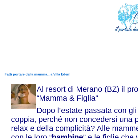
Fatti portare dalla mamma…a Villa Eden!
Al resort di Merano (BZ) il pr
“Mamma & Figlia”
Dopo l’estate passata con gl
coppia, perché non concedersi una pa
relax e della complicità? Alle mamme
con le loro “
bambine
” e le figlie ch