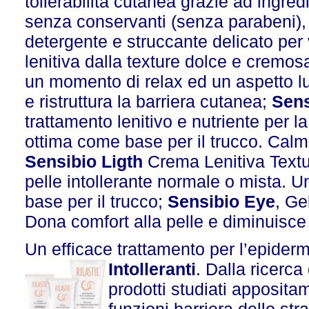
tollerabilità cutanea grazie ad ingredi
senza conservanti (senza parabeni), 
detergente e struccante delicato per
lenitiva dalla texture dolce e cremosa
un momento di relax ed un aspetto l
e ristruttura la barriera cutanea;
Sens
trattamento lenitivo e nutriente per l
ottima come base per il trucco. Calma
Sensibio Ligth
Crema Lenitiva Textur
pelle intollerante normale o mista. U
base per il trucco;
Sensibio Eye
, Ge
Dona comfort alla pelle e diminuisce
Un efficace trattamento per l’epiderm
Intolleranti
. Dalla ricerca
prodotti studiati apposita