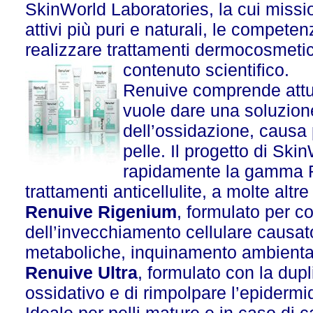
SkinWorld Laboratories, la cui mission
attivi più puri e naturali, le compete
realizzare trattamenti dermocosmetic
contenuto scientifico.
Renuive comprende attual
vuole dare una soluzione 
dell’ossidazione, causa 
pelle. Il progetto di Ski
rapidamente la gamma Re
trattamenti anticellulite, a molte al
Renuive Rigenium
, formulato per co
dell’invecchiamento cellulare causato
metaboliche, inquinamento ambientale.
Renuive Ultra
, formulato con la dup
ossidativo e di rimpolpare l’epidermi