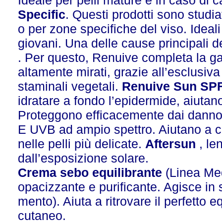
Ideale per pelli mature e in caso di
Specific
. Questi prodotti sono studi
o per zone specifiche del viso. Ideali
giovani. Una delle cause principali de
. Per questo, Renuive completa la ga
altamente mirati, grazie all’esclusiva
staminali vegetali.
Renuive Sun SPF
idratare a fondo l’epidermide, aiutan
Proteggono efficacemente dai dannosi r
E UVB ad ampio spettro. Aiutano a 
nelle pelli più delicate.
Aftersun
, len
dall’esposizione solare.
Crema sebo equilibrante
(Linea Medi
opacizzante e purificante. Agisce in 
mento). Aiuta a ritrovare il perfetto 
cutaneo.