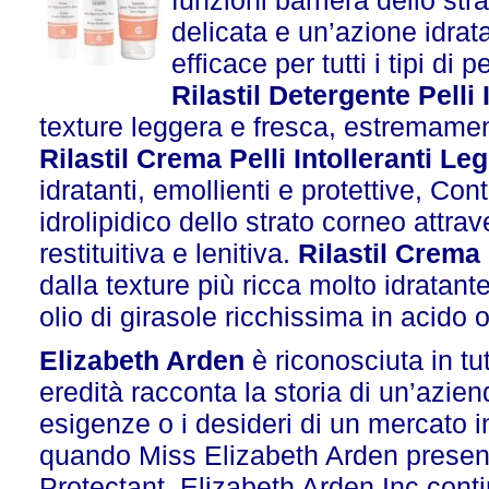
funzioni barriera dello st
delicata e un’azione idrata
efficace per tutti i tipi di pe
Rilastil Detergente Pelli 
texture leggera e fresca, estremament
Rilastil Crema Pelli Intolleranti Le
idratanti, emollienti e protettive, Contr
idrolipidico dello strato corneo attra
restituitiva e lenitiva.
Rilastil Crema 
dalla texture più ricca molto idratante
olio di girasole ricchissima in acido o
Elizabeth Arden
è riconosciuta in tu
eredità racconta la storia di un’azie
esigenze o i desideri di un mercato 
quando Miss Elizabeth Arden presen
Protectant, Elizabeth Arden Inc contin