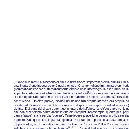
Ci sono due motivi a sostegno di questa riflessione: l’importanza della cultura cinese
una lingua di tipo indoeuropeo è quella cinese. Ora, non si può immaginare un modello
grammaticale che sia sistematicamente distinta dalla morfologia: in essa nulla dist
[1]
esplicito e arbitrario ad altre lingue che le possiedono
. Il cinese non aveva nemme
Dai denti del drago sono nati dei soldati, un manipoli di soldati. Giasone s’è reso c
costruivano… In altre parole, i soldati rinunciano alla propria mente e alla propria
occidentale: il meccanismo dello scomporre, disporre, ricomporre (soldati o pedine)
distinte. Dai denti del drago sono nate le lettere dell’alfabeto, anch’esse neutre, le q
che non ci rendiamo conto di quello che ciò comporti. Ad esempio, quanto pesi per un
parola "pace", sia la parola "guerra". Tante lettere alfabetiche vengono utilizzate 
tratti stilizzati, quello che la parola significa. Per esempio, "pace" è la casa con l
rappresentati, in forma stilizzata, quattro elementi: l’orecchio, l’altro, l’occhio e il cuo
[7] [8]
solo fatto che è lingua e che simbolizza
. Chi s’addentra in questo campo, cap