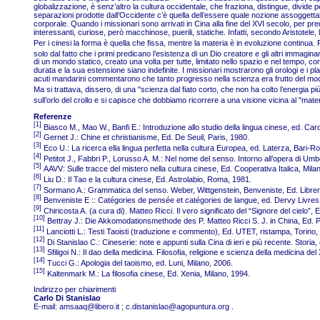
globalizzazione, è senz’altro la cultura occidentale, che fraziona, distingue, divi
separazioni prodotte dall’Occidente c’è quella dell’essere quale nozione assoggettabile
corporale. Quando i missionari sono arrivati in Cina alla fine del XVI secolo, per pre
interessanti, curiose, però macchinose, puerili, statiche. Infatti, secondo Aristotele, 
Per i cinesi la forma è quella che fissa, mentre la materia è in evoluzione continua.
solo dal fatto che i primi predicano l’esistenza di un Dio creatore e gli altri imm
di un mondo statico, creato una volta per tutte, limitato nello spazio e nel tempo, co
durata e la sua estensione siano indefinite. I missionari mostrarono gli orologi e i pl
acuti mandarini commentarono che tanto progresso nella scienza era frutto del modo 
Ma si trattava, dissero, di una "scienza dal fiato corto, che non ha colto l’energia pi
sull’orlo del crollo e si capisce che dobbiamo ricorrere a una visione vicina al "mate
Referenze
[1]
Biasco M., Mao W., Banfi E.: Introduzione allo studio della lingua cinese, ed. Car
[2]
Gernet J.: Chine et christianisme, Ed. De Seuil, Paris, 1980.
[3]
Eco U.: La ricerca ella lingua perfetta nella cultura Europea, ed. Laterza, Bari-
[4]
Petitot J., Fabbri P., Lorusso A. M.: Nel nome del senso. Intorno all’opera di Um
[5]
AAVV: Sulle tracce del mistero nella cultura cinese, Ed. Cooperativa Italica, Mila
[6]
Liu D.: Il Tao e la cultura cinese, Ed. Astrolabio, Roma, 1981.
[7]
Sormano A.: Grammatica del senso. Weber, Wittgenstein, Benveniste, Ed. Librer
[8]
Benveniste E :: Catégories de pensée et catégories de langue, ed. Dervy Livres,
[9]
Chiricosta A. (a cura di). Matteo Ricci. Il vero significato del “Signore del cielo
[10]
Bettray J.: Die Akkomodationsmethode des P. Matteo Ricci S. J. in China, Ed. P
[11]
Lanciotti L.: Testi Taoisti (traduzione e commento), Ed. UTET, ristampa, Torino,
[12]
Di Stanislao C.: Cineserie: note e appunti sulla Cina di ieri e più recente. Stori
[13]
Sfiligoi N.: Il dao della medicina. Filosofia, religione e scienza della medicina d
[14]
Tucci G.: Apologia del taoismo, ed. Luni, Milano, 2006.
[15]
Kaltenmark M.: La filosofia cinese, Ed. Xenia, Milano, 1994.
Indirizzo per chiarimenti
Carlo Di Stanislao
E-mail:
amsaaq@libero.it
;
c.distanislao@agopuntura.org
.