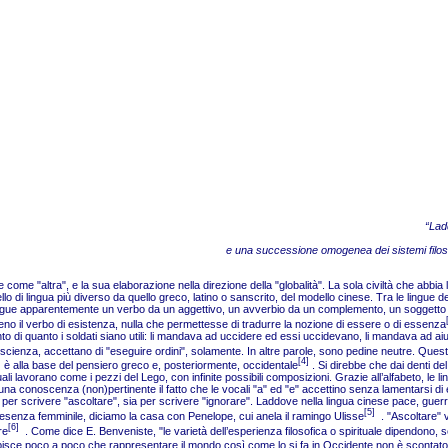
“Ladd
e una successione omogenea dei sistemi filoso
 come "altra", e la sua elaborazione nella direzione della "globalità". La sola civiltà che abbia
 di lingua più diverso da quello greco, latino o sanscrito, del modello cinese. Tra le lingue d
ingue apparentemente un verbo da un aggettivo, un avverbio da un complemento, un soggetto da 
no il verbo di esistenza, nulla che permettesse di tradurre la nozione di essere o di essenza
onto di quanto i soldati siano utili: li mandava ad uccidere ed essi uccidevano, li mandava ad 
 coscienza, accettano di "eseguire ordini", solamente. In altre parole, sono pedine neutre. Qu
[4]
 è alla base del pensiero greco e, posteriormente, occidentale
. Si direbbe che dai denti del
uali lavorano come i pezzi del Lego, con infinite possibili composizioni. Grazie all’alfabeto, le 
a conoscenza (non)pertinente il fatto che le vocali "a" ed "e" accettino senza lamentarsi di es
sia per scrivere "ascoltare", sia per scrivere "ignorare". Laddove nella lingua cinese pace, gu
[5]
a presenza femminile, diciamo la casa con Penelope, cui anela il ramingo Ulisse
. "Ascoltare"
[6]
re
. Come dice E. Benveniste, "le varietà dell’esperienza filosofica o spirituale dipendono,
isce poco a poco che rappresentare il mondo così come lo si fa in Occidente non è scontato,