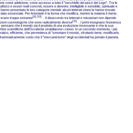
one come addizione, come accesso a tutto il "secchiello dei pezzi del Lego". Tra le
ico e esseri reali-concreti, essere e divenire, intelligibile e sensibile, spirituale e
hanno presentato le loro categorie mentali: alcuni letterati cinesi le hanno trovate
un dato essenziale. Per Aristotele è la forma che modifica, mentre la materia è inerte.
[9] [10]
li erano troppo estranee
. Il disaccordo tra letterati e missionari non dipende
[11]
ncezioni cosmologiche che sono radicalmente diverse
. I primi insegnano l’esistenza
rio, pensano che il mondo sia il prodotto di una evoluzione incessante e che la sua
chine scientifiche dell’Occidente strabiliarono i cinesi. In un secondo momento, i più
ico, efficiente, che permetteva di "smontare il mondo, sfruttarlo bene, modificarlo.
 drammaticamente conto che il "meccanicismo" degli occidentali ha portato il pianeta