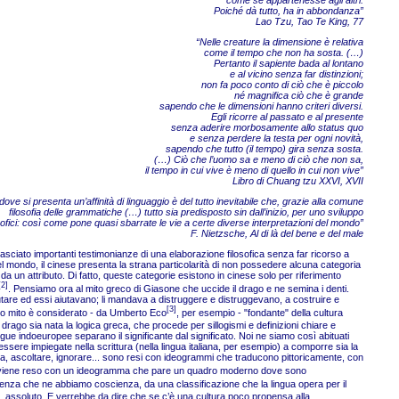
come se appartenesse agli altri.
Poiché dà tutto, ha in abbondanza”
Lao Tzu, Tao Te King, 77
“Nelle creature la dimensione è relativa
come il tempo che non ha sosta. (…)
Pertanto il sapiente bada al lontano
e al vicino senza far distinzioni;
non fa poco conto di ciò che è piccolo
né magnifica ciò che è grande
sapendo che le dimensioni hanno criteri diversi.
Egli ricorre al passato e al presente
senza aderire morbosamente allo status quo
e senza perdere la testa per ogni novità,
sapendo che tutto (il tempo) gira senza sosta.
(…) Ciò che l’uomo sa e meno di ciò che non sa,
il tempo in cui vive è meno di quello in cui non vive”
Libro di Chuang tzu XXVI, XVII
ove si presenta un’affinità di linguaggio è del tutto inevitabile che, grazie alla comune
filosofia delle grammatiche (…) tutto sia predisposto sin dall’inizio, per uno sviluppo
fici: così come pone quasi sbarrate le vie a certe diverse interpretazioni del mondo”
F. Nietzsche, Al di là del bene e del male
 lasciato importanti testimonianze di una elaborazione filosofica senza far ricorso a
el mondo, il cinese presenta la strana particolarità di non possedere alcuna categoria
un attributo. Di fatto, queste categorie esistono in cinese solo per riferimento
[2]
. Pensiamo ora al mito greco di Giasone che uccide il drago e ne semina i denti.
aiutare ed essi aiutavano; li mandava a distruggere e distruggevano, a costruire e
[3]
esto mito è considerato - da Umberto Eco
, per esempio - "fondante" della cultura
 drago sia nata la logica greca, che procede per sillogismi e definizioni chiare e
lingue indoeuropee separano il significante dal significato. Noi ne siamo così abituati
sere impiegate nella scrittura (nella lingua italiana, per esempio) a comporre sia la
erra, ascoltare, ignorare... sono resi con ideogrammi che traducono pittoricamente, con
 viene reso con un ideogramma che pare un quadro moderno dove sono
 senza che ne abbiamo coscienza, da una classificazione che la lingua opera per il
 assoluto. E verrebbe da dire che se c’è una cultura poco propensa alla