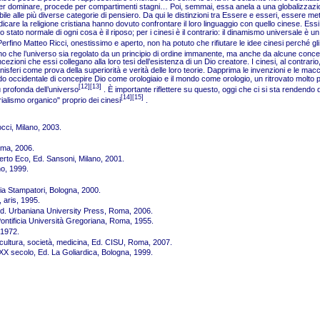
de per dominare, procede per compartimenti stagni… Poi, semmai, essa anela a una globalizzazi
 alle più diverse categorie di pensiero. Da qui le distinzioni tra Essere e esseri, essere metafis
dicare la religione cristiana hanno dovuto confrontare il loro linguaggio con quello cinese. Essi 
lo stato normale di ogni cosa è il riposo; per i cinesi è il contrario: il dinamismo universale è 
 Perfino Matteo Ricci, onestissimo e aperto, non ha potuto che rifiutare le idee cinesi perché g
aginano che l’universo sia regolato da un principio di ordine immanente, ma anche da alcune co
ncezioni che essi collegano alla loro tesi dell’esistenza di un Dio creatore. I cinesi, al contra
anisferi come prova della superiorità e verità delle loro teorie. Dapprima le invenzioni e le mac
occidentale di concepire Dio come orologiaio e il mondo come orologio, un ritrovato molto prat
[12][13]
ù profonda dell’universo
. È importante riflettere su questo, oggi che ci si sta rendendo
[14][15]
rialismo organico" proprio dei cinesi
.
occi, Milano, 2003.
Roma, 2006.
berto Eco, Ed. Sansoni, Milano, 2001.
no, 1999.
ia Stampatori, Bologna, 2000.
 aris, 1995.
”, Ed. Urbaniana University Press, Roma, 2006.
ontificia Università Gregoriana, Roma, 1955.
 1972.
a, cultura, società, medicina, Ed. CISU, Roma, 2007.
el XX secolo, Ed. La Goliardica, Bologna, 1999.